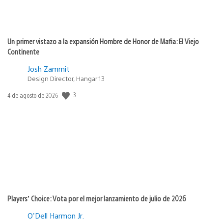
Un primer vistazo a la expansión Hombre de Honor de Mafia: El Viejo
Continente
Josh Zammit
Design Director, Hangar 13
3
Fecha
4 de agosto de 2026
de
publicación:
Players’ Choice: Vota por el mejor lanzamiento de julio de 2026
O'Dell Harmon Jr.