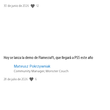
12
Fecha
30 de junio de 2026
de
publicación:
Hoy se lanza la demo de Flamecraft, que llegará a PS5 este año
Mateusz Pokrzywniak
Community Manager, Monster Couch
6
Fecha
28 de julio de 2026
de
publicación: