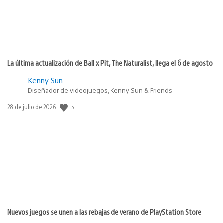
La última actualización de Ball x Pit, The Naturalist, llega el 6 de agosto
Kenny Sun
Diseñador de videojuegos, Kenny Sun & Friends
5
Fecha
28 de julio de 2026
de
publicación:
Nuevos juegos se unen a las rebajas de verano de PlayStation Store