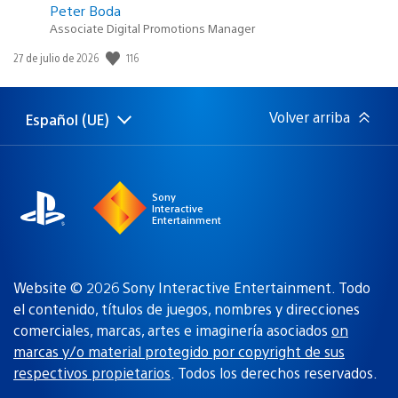
Peter Boda
Associate Digital Promotions Manager
116
Fecha
27 de julio de 2026
de
publicación:
Volver arriba
Español (UE)
Selecciona
Región
una
actual:
región
Sony
Interactive
Entertainment
Website © 2026 Sony Interactive Entertainment. Todo
el contenido, títulos de juegos, nombres y direcciones
comerciales, marcas, artes e imaginería asociados
on
marcas y/o material protegido por copyright de sus
respectivos propietarios
. Todos los derechos reservados.