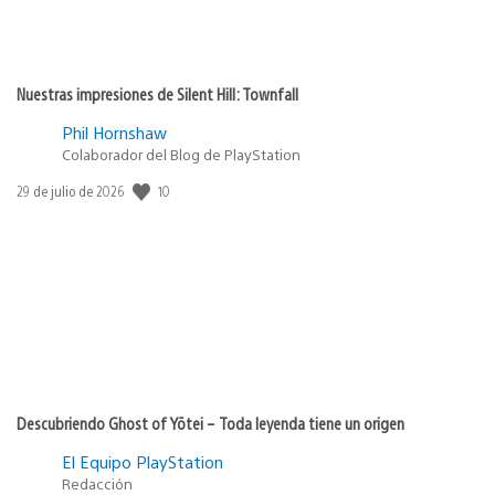
Nuestras impresiones de Silent Hill: Townfall
Phil Hornshaw
Colaborador del Blog de PlayStation
10
Fecha
29 de julio de 2026
de
publicación:
Descubriendo Ghost of Yōtei – Toda leyenda tiene un origen
El Equipo PlayStation
Redacción