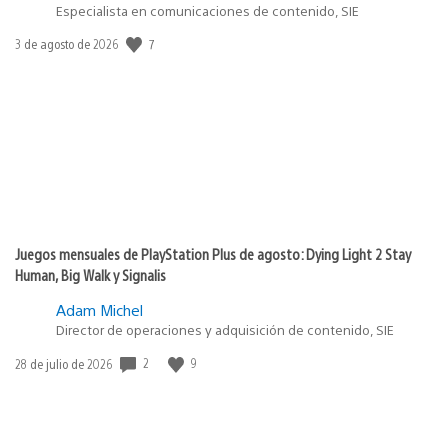
Especialista en comunicaciones de contenido, SIE
7
Fecha
3 de agosto de 2026
de
publicación:
Juegos mensuales de PlayStation Plus de agosto: Dying Light 2 Stay
Human, Big Walk y Signalis
Adam Michel
Director de operaciones y adquisición de contenido, SIE
2
9
Fecha
28 de julio de 2026
de
publicación: