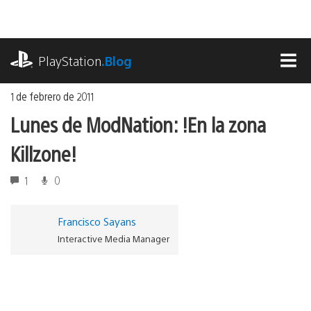
Ir
al
contenido
playstation.com
PlayStation
.Blog
MEN
1 de febrero de 2011
Lunes de ModNation: !En la zona
Killzone!
1
0
Francisco Sayans
Interactive Media Manager