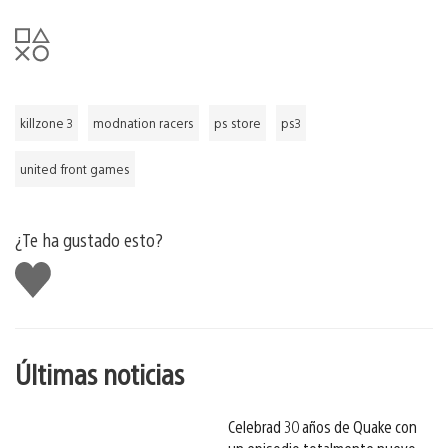
killzone 3
modnation racers
ps store
ps3
united front games
¿Te ha gustado esto?
Me
gusta
esto
Últimas noticias
Celebrad 30 años de Quake con