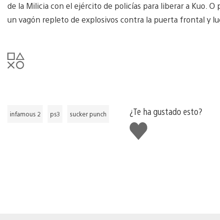
de la Milicia con el ejército de policías para liberar a Kuo. 
un vagón repleto de explosivos contra la puerta frontal y lug
¿Te ha gustado esto?
infamous 2
ps3
sucker punch
Me
gusta
esto