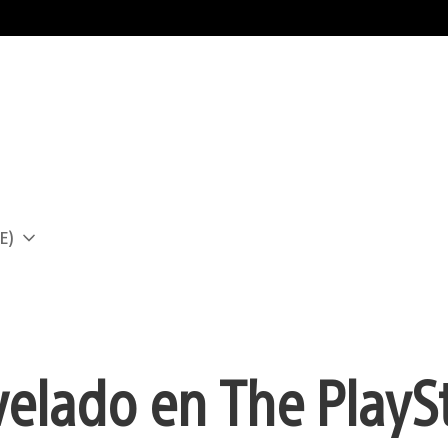
E)
a
elado en The PlayS