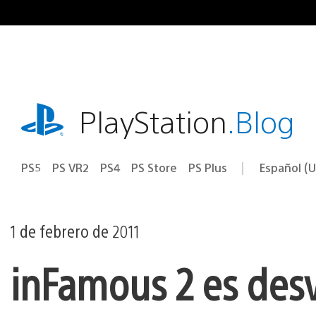
Ir
al
contenido
playstation.com
PlayStation
.Blog
PS5
PS VR2
PS4
PS Store
PS Plus
Español (U
Seleccion
Región
una
actual:
región
1 de febrero de 2011
inFamous 2 es desv