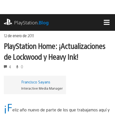
Ir
al
contenido
playstation.com
PlayStation
.Blog
MEN
12 de enero de 2011
PlayStation Home: ¡Actualizaciones
de Lockwood y Heavy Ink!
4
0
Francisco Sayans
Interactive Media Manager
¡F
eliz año nuevo de parte de los que trabajamos aquí y