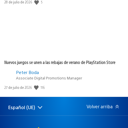
5
Fecha
28 de julio de 2026
de
publicación:
Nuevos juegos se unen a las rebajas de verano de PlayStation Store
Peter Boda
Associate Digital Promotions Manager
116
Fecha
27 de julio de 2026
de
publicación:
Volver arriba
Español (UE)
Selecciona
Región
una
actual:
región