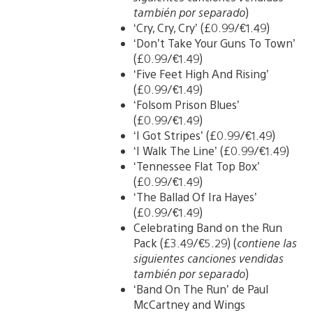
también por separado
)
‘Cry, Cry, Cry’ (£0.99/€1.49)
‘Don’t Take Your Guns To Town’
(£0.99/€1.49)
‘Five Feet High And Rising’
(£0.99/€1.49)
‘Folsom Prison Blues’
(£0.99/€1.49)
‘I Got Stripes’ (£0.99/€1.49)
‘I Walk The Line’ (£0.99/€1.49)
‘Tennessee Flat Top Box’
(£0.99/€1.49)
‘The Ballad Of Ira Hayes’
(£0.99/€1.49)
Celebrating Band on the Run
Pack (£3.49/€5.29) (
contiene las
siguientes canciones vendidas
también por separado
)
‘Band On The Run’ de Paul
McCartney and Wings