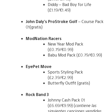
Diddy – Bad Boy for Life
(£1.19/€1.49)
John Daly’s ProStroke Golf
– Course Pack
01(gratis)
ModNation Racers
New Year Mod Pack
(£0.79/€0.99)
Babu Mod Pack (£0.79/€0.99)
EyePet Move
Sports Styling Pack
(£2.39/€2.99)
Butterfly Outfit (gratis)
Rock Band 3
Johnny Cash Pack 01
(£6.69/€9.99) (
contiene las
siguientes canciones vendidas