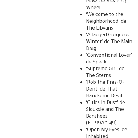
Plow’ de Breaking
Wheel
‘Welcome to the
Neighborhood’ de
The Libyans
‘A Jagged Gorgeous
Winter’ de The Main
Drag
‘Conventional Lover’
de Speck
‘Supreme Girl’ de
The Sterns
‘Rob the Prez-O-
Dent’ de That
Handsome Devil
‘Cities in Dust’ de
Siouxsie and The
Banshees
(£0.99/€1.49)
‘Open My Eyes’ de
Inhabited