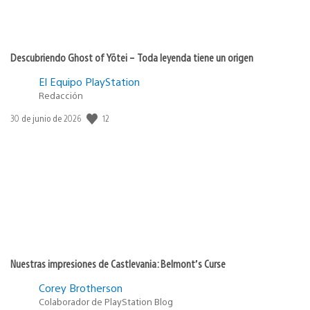
Descubriendo Ghost of Yōtei – Toda leyenda tiene un origen
El Equipo PlayStation
Redacción
12
Fecha
30 de junio de 2026
de
publicación:
Nuestras impresiones de Castlevania: Belmont’s Curse
Corey Brotherson
Colaborador de PlayStation Blog