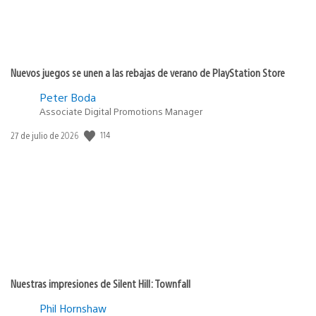
Nuevos juegos se unen a las rebajas de verano de PlayStation Store
Peter Boda
Associate Digital Promotions Manager
114
Fecha
27 de julio de 2026
de
publicación:
Nuestras impresiones de Silent Hill: Townfall
Phil Hornshaw