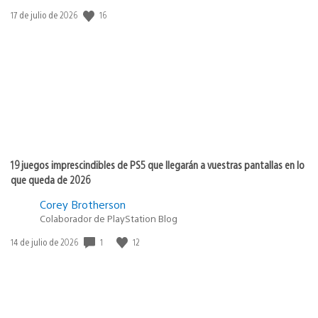
16
Fecha
17 de julio de 2026
de
publicación:
19 juegos imprescindibles de PS5 que llegarán a vuestras pantallas en lo
que queda de 2026
Corey Brotherson
Colaborador de PlayStation Blog
1
12
Fecha
14 de julio de 2026
de
publicación: