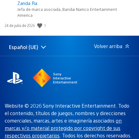
Zanda Ra
Jefa de marca asociada, Bandai Namco Entertainment
America
1
Fecha
24 de julio de 2026
de
publicación:
Volver arriba
Español (UE)
Selecciona
Región
una
actual:
región
Sony
Interactive
Entertainment
Website © 2026 Sony Interactive Entertainment. Todo
el contenido, títulos de juegos, nombres y direcciones
comerciales, marcas, artes e imaginería asociados
on
marcas y/o material protegido por copyright de sus
respectivos propietarios
. Todos los derechos reservados.