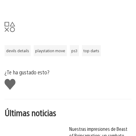
devils details
playstation move
ps3
top darts
¿Te ha gustado esto?
Me
gusta
esto
Últimas noticias
Nuestras impresiones de Beast
of Reincarnation: un combate