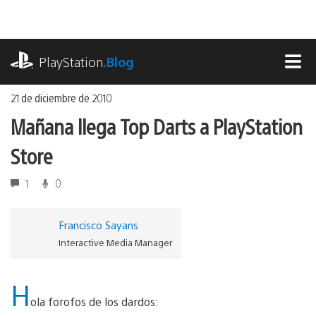
Ir
al
contenido
playstation.com
PlayStation
.Blog
MEN
21 de diciembre de 2010
Mañana llega Top Darts a PlayStation
Store
1
0
Francisco Sayans
Interactive Media Manager
H
ola forofos de los dardos: