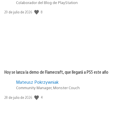
Colaborador del Blog de PlayStation
8
Fecha
29 de julio de 2026
de
publicación:
Hoy se lanza la demo de Flamecraft, que llegará a PS5 este año
Mateusz Pokrzywniak
Community Manager, Monster Couch
4
Fecha
28 de julio de 2026
de
publicación: