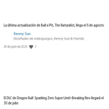
La última actualización de Ball x Pit, The Naturalist, llega el 6 de agosto
Kenny Sun
Diseñador de videojuegos, Kenny Sun & Friends
3
Fecha
28 de julio de 2026
de
publicación:
El DLC de Dragon Ball: Sparking Zero Super Limit-Breaking Neo llegará el
30 de julio