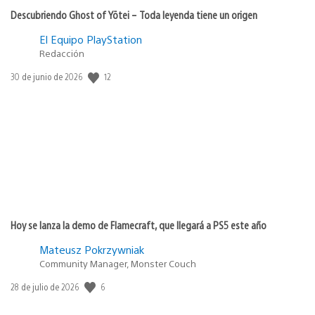
Descubriendo Ghost of Yōtei – Toda leyenda tiene un origen
El Equipo PlayStation
Redacción
12
Fecha
30 de junio de 2026
de
publicación:
Hoy se lanza la demo de Flamecraft, que llegará a PS5 este año
Mateusz Pokrzywniak
Community Manager, Monster Couch
6
Fecha
28 de julio de 2026
de
publicación: