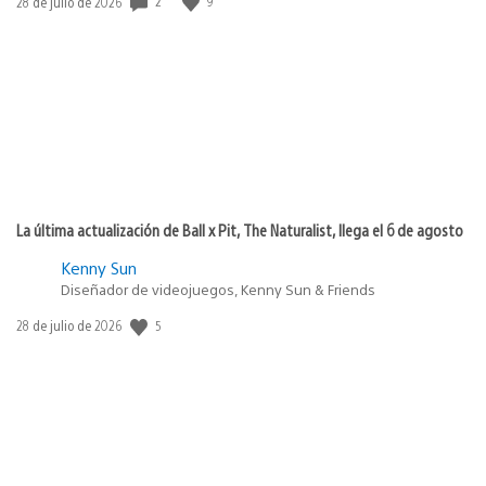
2
9
Fecha
28 de julio de 2026
de
publicación:
La última actualización de Ball x Pit, The Naturalist, llega el 6 de agosto
Kenny Sun
Diseñador de videojuegos, Kenny Sun & Friends
5
Fecha
28 de julio de 2026
de
publicación: