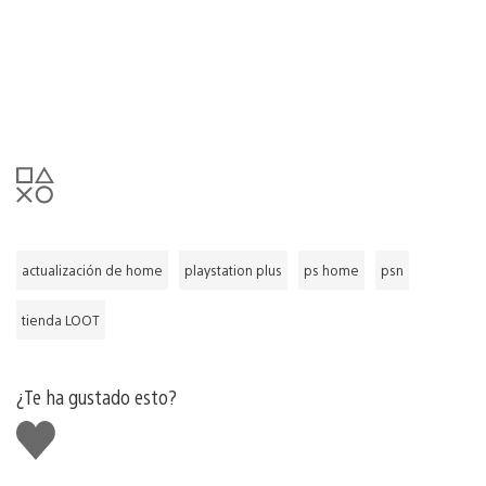
actualización de home
playstation plus
ps home
psn
tienda LOOT
¿Te ha gustado esto?
Me
gusta
esto