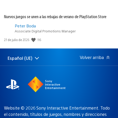
Nuevos juegos se unen a las rebajas de verano de PlayStation Store
Peter Boda
Associate Digital Promotions Manager
116
Fecha
27 de julio de 2026
de
publicación:
Volver arriba
Español (UE)
Selecciona
Región
una
actual:
región
Sony
Interactive
Entertainment
Website © 2026 Sony Interactive Entertainment. Todo
el contenido, títulos de juegos, nombres y direcciones