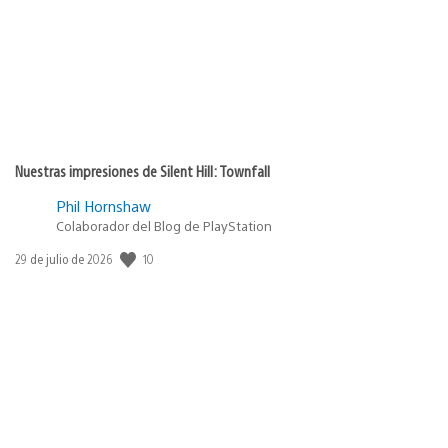
Nuestras impresiones de Silent Hill: Townfall
Phil Hornshaw
Colaborador del Blog de PlayStation
10
Fecha
29 de julio de 2026
de
publicación: