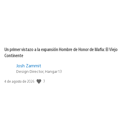
Un primer vistazo a la expansión Hombre de Honor de Mafia: El Viejo
Continente
Josh Zammit
Design Director, Hangar 13
3
Fecha
4 de agosto de 2026
de
publicación: