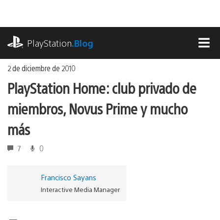
Ir
al
contenido
playstation.com
PlayStation
.Blog
MEN
2 de diciembre de 2010
PlayStation Home: club privado de
miembros, Novus Prime y mucho
más
7
0
Francisco Sayans
Interactive Media Manager