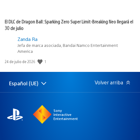
El DLC de Dragon Ball: Sparking Zero Super Limit-Breaking Neo llegará el
30 de julio
Zanda Ra
Jefa de marca asociada, Bandai Namco Entertainment
America
1
Fecha
24 de julio de 2026
de
publicación:
Volver arriba
Español (UE)
Selecciona
Región
una
actual:
región
Sony
Interactive
Entertainment