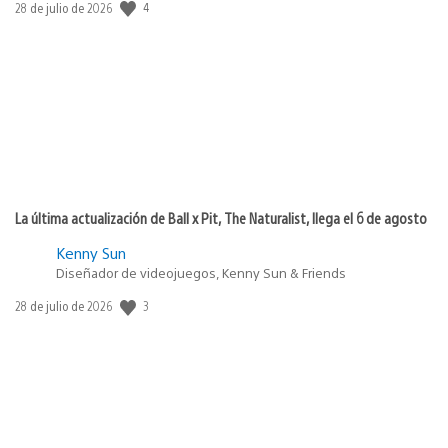
4
Fecha
28 de julio de 2026
de
publicación:
La última actualización de Ball x Pit, The Naturalist, llega el 6 de agosto
Kenny Sun
Diseñador de videojuegos, Kenny Sun & Friends
3
Fecha
28 de julio de 2026
de
publicación: