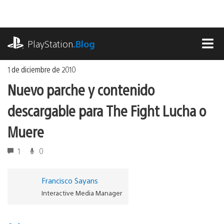
Ir
al
contenido
playstation.com
PlayStation
.Blog
MEN
1 de diciembre de 2010
Nuevo parche y contenido
descargable para The Fight Lucha o
Muere
1
0
Francisco Sayans
Interactive Media Manager