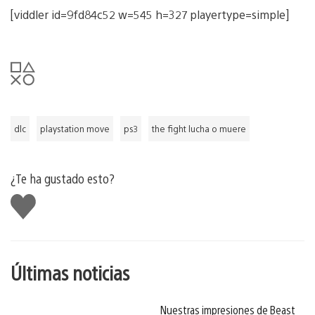
[viddler id=9fd84c52 w=545 h=327 playertype=simple]
dlc
playstation move
ps3
the fight lucha o muere
¿Te ha gustado esto?
Me
gusta
esto
Últimas noticias
Nuestras impresiones de Beast