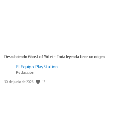
Descubriendo Ghost of Yōtei – Toda leyenda tiene un origen
El Equipo PlayStation
Redacción
12
Fecha
30 de junio de 2026
de
publicación: