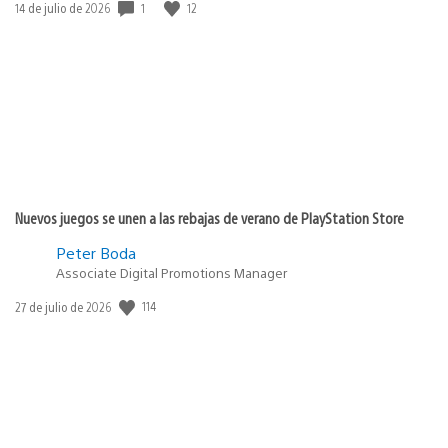
1
12
Fecha
14 de julio de 2026
de
publicación:
Nuevos juegos se unen a las rebajas de verano de PlayStation Store
Peter Boda
Associate Digital Promotions Manager
114
Fecha
27 de julio de 2026
de
publicación: