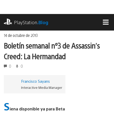
Ir
al
contenido
playstation.com
PlayStation
.Blog
MEN
14 de octubre de 2010
Boletín semanal nº3 de Assassin’s
Creed: La Hermandad
0
0
Francisco Sayans
Interactive Media Manager
S
iena disponible ya para Beta