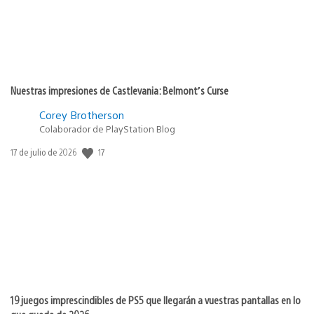
Nuestras impresiones de Castlevania: Belmont’s Curse
Corey Brotherson
Colaborador de PlayStation Blog
17
Fecha
17 de julio de 2026
de
publicación:
19 juegos imprescindibles de PS5 que llegarán a vuestras pantallas en lo