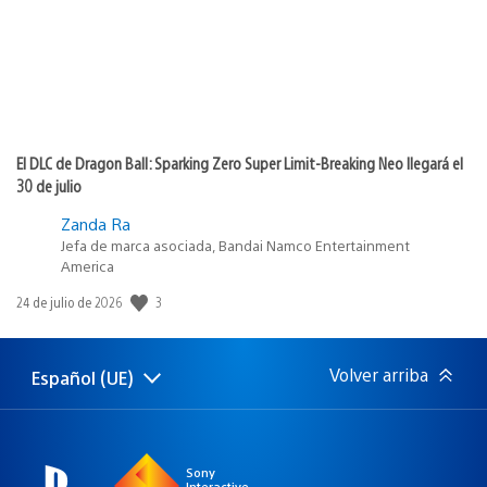
El DLC de Dragon Ball: Sparking Zero Super Limit-Breaking Neo llegará el
30 de julio
Zanda Ra
Jefa de marca asociada, Bandai Namco Entertainment
America
3
Fecha
24 de julio de 2026
de
publicación:
Volver arriba
Español (UE)
Selecciona
Región
una
actual:
región
Sony
Interactive