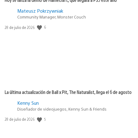
Mateusz Pokrzywniak
Community Manager, Monster Couch
6
Fecha
28 de julio de 2026
de
publicación:
La última actualización de Ball x Pit, The Naturalist, llega el 6 de agosto
Kenny Sun
Diseñador de videojuegos, Kenny Sun & Friends
5
Fecha
28 de julio de 2026
de
publicación: