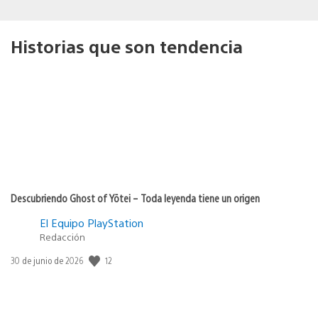
Historias que son tendencia
Descubriendo Ghost of Yōtei – Toda leyenda tiene un origen
El Equipo PlayStation
Redacción
12
Fecha
30 de junio de 2026
de
publicación: