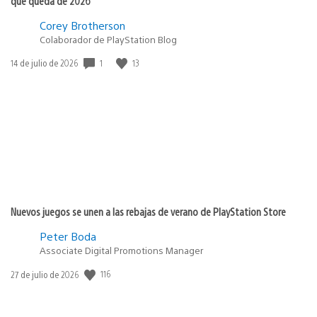
que queda de 2026
Corey Brotherson
Colaborador de PlayStation Blog
1
13
Fecha
14 de julio de 2026
de
publicación:
Nuevos juegos se unen a las rebajas de verano de PlayStation Store
Peter Boda
Associate Digital Promotions Manager
116
Fecha
27 de julio de 2026
de
publicación: