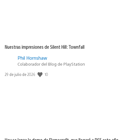
Nuestras impresiones de Silent Hill: Townfall
Phil Hornshaw
Colaborador del Blog de PlayStation
10
Fecha
29 de julio de 2026
de
publicación:
Hoy se lanza la demo de Flamecraft, que llegará a PS5 este año