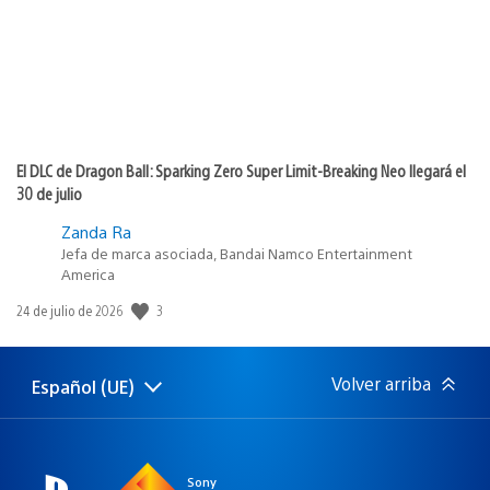
El DLC de Dragon Ball: Sparking Zero Super Limit-Breaking Neo llegará el
30 de julio
Zanda Ra
Jefa de marca asociada, Bandai Namco Entertainment
America
3
Fecha
24 de julio de 2026
de
publicación:
Volver arriba
Español (UE)
Selecciona
Región
una
actual:
región
Sony