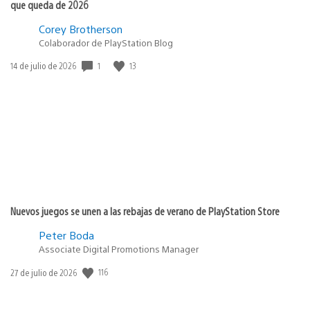
que queda de 2026
Corey Brotherson
Colaborador de PlayStation Blog
1
13
Fecha
14 de julio de 2026
de
publicación:
Nuevos juegos se unen a las rebajas de verano de PlayStation Store
Peter Boda
Associate Digital Promotions Manager
116
Fecha
27 de julio de 2026
de
publicación: