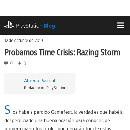
Ir
al
contenido
playstation.com
PlayStation
.Blog
MEN
12 de octubre de 2010
Probamos Time Crisis: Razing Storm
0
0
Alfredo Pascual
Redactor de PlayStation.es
S
i os habéis perdido Gamefest, la verdad es que habéis
desperdiciado una buena ocasión para conocer, de
primera mano, los títulos que pegarán fuerte estas