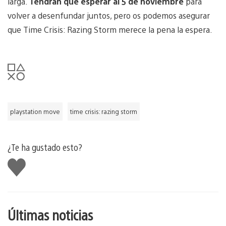
larga.
Tendrán que esperar al 5 de noviembre
para
volver a desenfundar juntos, pero os podemos asegurar
que Time Crisis: Razing Storm merece la pena la espera.
playstation move
time crisis: razing storm
¿Te ha gustado esto?
Me
gusta
esto
Últimas noticias