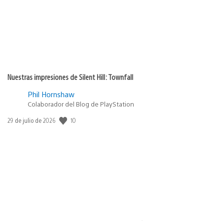
Nuestras impresiones de Silent Hill: Townfall
Phil Hornshaw
Colaborador del Blog de PlayStation
10
Fecha
29 de julio de 2026
de
publicación: