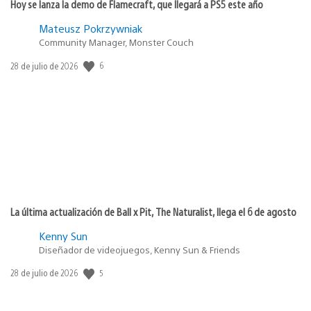
Hoy se lanza la demo de Flamecraft, que llegará a PS5 este año
Mateusz Pokrzywniak
Community Manager, Monster Couch
6
Fecha
28 de julio de 2026
de
publicación:
La última actualización de Ball x Pit, The Naturalist, llega el 6 de agosto
Kenny Sun
Diseñador de videojuegos, Kenny Sun & Friends
5
Fecha
28 de julio de 2026
de
publicación: