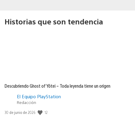
Historias que son tendencia
Descubriendo Ghost of Yōtei – Toda leyenda tiene un origen
El Equipo PlayStation
Redacción
12
Fecha
30 de junio de 2026
de
publicación: