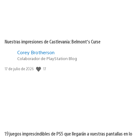
Nuestras impresiones de Castlevania: Belmont’s Curse
Corey Brotherson
Colaborador de PlayStation Blog
17
Fecha
17 de julio de 2026
de
publicación:
19 juegos imprescindibles de PS5 que llegarán a vuestras pantallas en lo