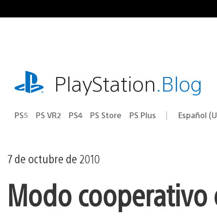
Ir
al
contenido
playstation.com
PlayStation
.Blog
PS5
PS VR2
PS4
PS Store
PS Plus
Español (U
Seleccion
Región
una
actual:
región
7 de octubre de 2010
Modo cooperativo 