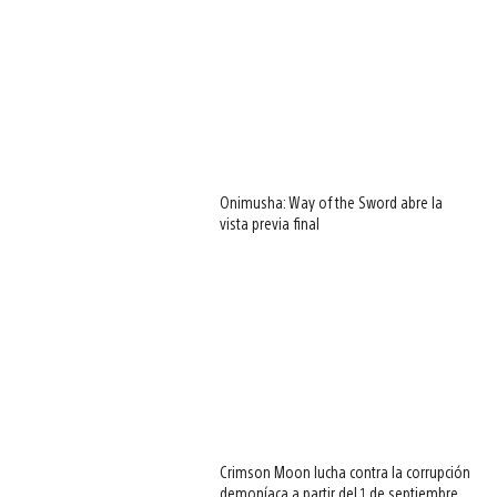
Onimusha: Way of the Sword abre la
vista previa final
Crimson Moon lucha contra la corrupción
demoníaca a partir del 1 de septiembre