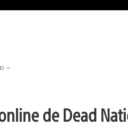
E)
a
online de Dead Nat