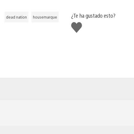
¿Te ha gustado esto?
dead nation
housemarque
Me
gusta
esto