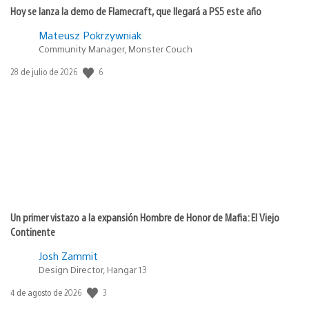
Hoy se lanza la demo de Flamecraft, que llegará a PS5 este año
Mateusz Pokrzywniak
Community Manager, Monster Couch
6
Fecha
28 de julio de 2026
de
publicación:
Un primer vistazo a la expansión Hombre de Honor de Mafia: El Viejo
Continente
Josh Zammit
Design Director, Hangar 13
3
Fecha
4 de agosto de 2026
de