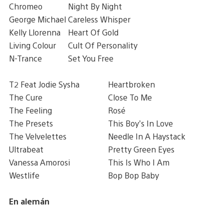
Chromeo
Night By Night
George Michael
Careless Whisper
Kelly Llorenna
Heart Of Gold
Living Colour
Cult Of Personality
N-Trance
Set You Free
T2 Feat Jodie Sysha
Heartbroken
The Cure
Close To Me
The Feeling
Rosé
The Presets
This Boy’s In Love
The Velvelettes
Needle In A Haystack
Ultrabeat
Pretty Green Eyes
Vanessa Amorosi
This Is Who I Am
Westlife
Bop Bop Baby
En alemán