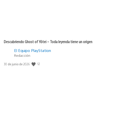
Descubriendo Ghost of Yōtei – Toda leyenda tiene un origen
El Equipo PlayStation
Redacción
12
Fecha
30 de junio de 2026
de
publicación: