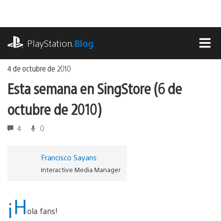
Ir
al
contenido
playstation.com
PlayStation
.Blog
MEN
4 de octubre de 2010
Esta semana en SingStore (6 de
octubre de 2010)
4
0
Francisco Sayans
Interactive Media Manager
¡H
ola fans!