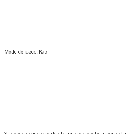
Modo de juego: Rap
Y como no puede ser de otra manera, me toca comentar