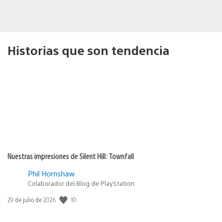
Historias que son tendencia
Nuestras impresiones de Silent Hill: Townfall
Phil Hornshaw
Colaborador del Blog de PlayStation
10
Fecha
29 de julio de 2026
de
publicación: