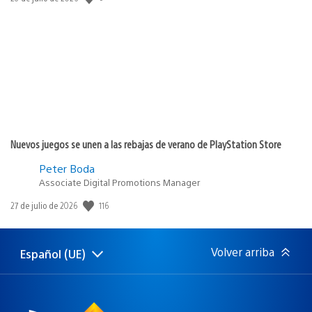
de
publicación:
Nuevos juegos se unen a las rebajas de verano de PlayStation Store
Peter Boda
Associate Digital Promotions Manager
116
Fecha
27 de julio de 2026
de
publicación:
Volver arriba
Español (UE)
Selecciona
Región
una
actual:
región