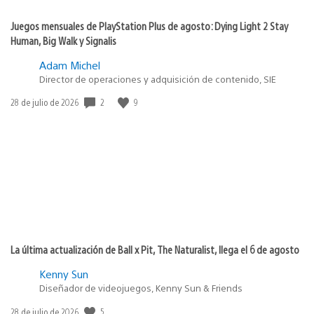
Juegos mensuales de PlayStation Plus de agosto: Dying Light 2 Stay
Human, Big Walk y Signalis
Adam Michel
Director de operaciones y adquisición de contenido, SIE
2
9
Fecha
28 de julio de 2026
de
publicación:
La última actualización de Ball x Pit, The Naturalist, llega el 6 de agosto
Kenny Sun
Diseñador de videojuegos, Kenny Sun & Friends
5
Fecha
28 de julio de 2026