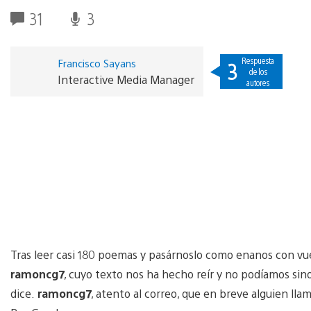
31
3
Respuesta
Francisco Sayans
3
de los
Interactive Media Manager
autores
Tras leer casi 180 poemas y pasárnoslo como enanos con vu
ramoncg7
, cuyo texto nos ha hecho reír y no podíamos sin
dice.
ramoncg7
, atento al correo, que en breve alguien ll