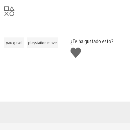
¿Te ha gustado esto?
pau gasol
playstation move
Me
gusta
esto