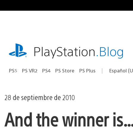
Ir
al
contenido
playstation.com
PlayStation
.Blog
PS5
PS VR2
PS4
PS Store
PS Plus
Español (U
Seleccion
Región
una
actual:
región
28 de septiembre de 2010
And the winner is