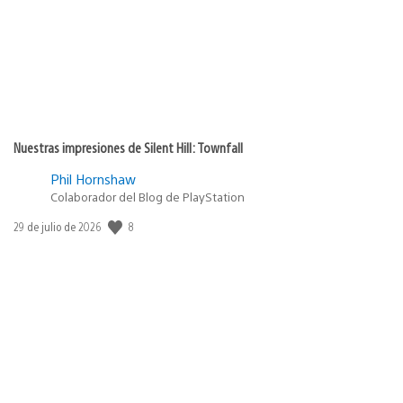
Nuestras impresiones de Silent Hill: Townfall
Phil Hornshaw
Colaborador del Blog de PlayStation
8
Fecha
29 de julio de 2026
de
publicación: