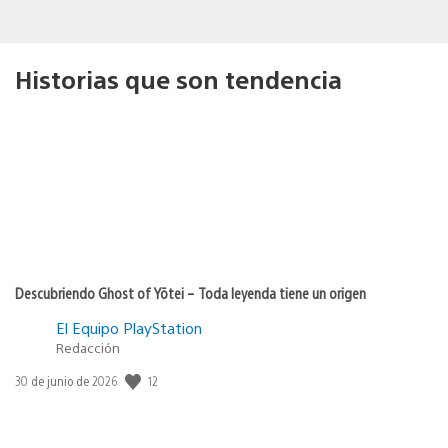
Historias que son tendencia
Descubriendo Ghost of Yōtei – Toda leyenda tiene un origen
El Equipo PlayStation
Redacción
12
Fecha
30 de junio de 2026
de
publicación: