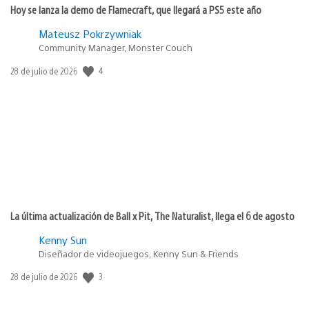
Hoy se lanza la demo de Flamecraft, que llegará a PS5 este año
Mateusz Pokrzywniak
Community Manager, Monster Couch
4
Fecha
28 de julio de 2026
de
publicación:
La última actualización de Ball x Pit, The Naturalist, llega el 6 de agosto
Kenny Sun
Diseñador de videojuegos, Kenny Sun & Friends
3
Fecha
28 de julio de 2026
de
publicación: