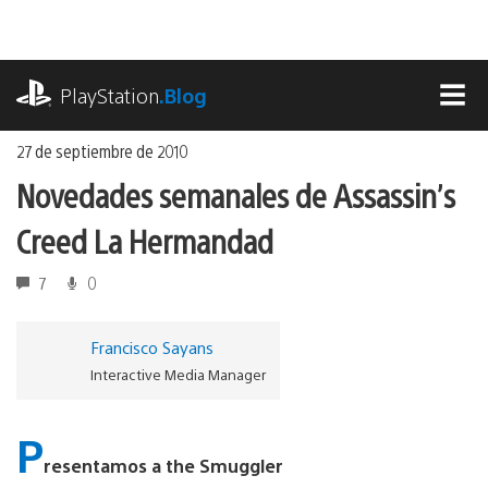
Ir
al
contenido
playstation.com
PlayStation
.Blog
MEN
27 de septiembre de 2010
Novedades semanales de Assassin’s
Creed La Hermandad
7
0
Francisco Sayans
Interactive Media Manager
P
resentamos a the Smuggler