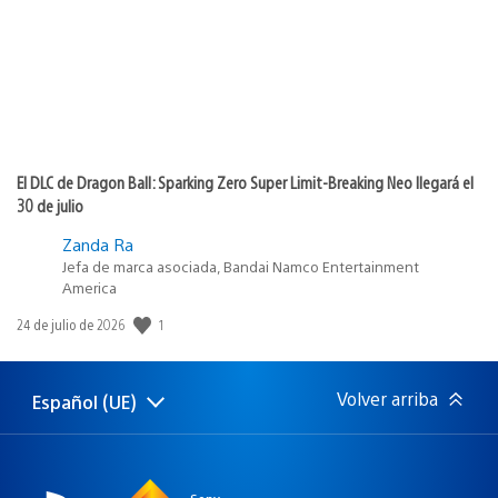
El DLC de Dragon Ball: Sparking Zero Super Limit-Breaking Neo llegará el
30 de julio
Zanda Ra
Jefa de marca asociada, Bandai Namco Entertainment
America
1
Fecha
24 de julio de 2026
de
publicación:
Volver arriba
Español (UE)
Selecciona
Región
una
actual:
región