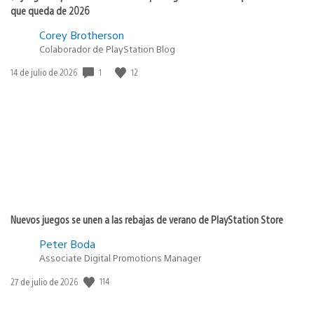
que queda de 2026
Corey Brotherson
Colaborador de PlayStation Blog
1
12
Fecha
14 de julio de 2026
de
publicación:
Nuevos juegos se unen a las rebajas de verano de PlayStation Store
Peter Boda
Associate Digital Promotions Manager
114
Fecha
27 de julio de 2026
de
publicación: