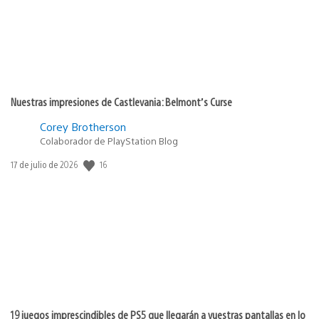
Nuestras impresiones de Castlevania: Belmont’s Curse
Corey Brotherson
Colaborador de PlayStation Blog
16
Fecha
17 de julio de 2026
de
publicación:
19 juegos imprescindibles de PS5 que llegarán a vuestras pantallas en lo