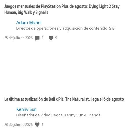
Juegos mensuales de PlayStation Plus de agosto: Dying Light 2 Stay
Human, Big Walk y Signalis
Adam Michel
Director de operaciones y adquisición de contenido, SIE
2
9
Fecha
28 de julio de 2026
de
publicación:
La última actualización de Ball x Pit, The Naturalist, llega el 6 de agosto
Kenny Sun
Diseñador de videojuegos, Kenny Sun & Friends
5
Fecha
28 de julio de 2026
de