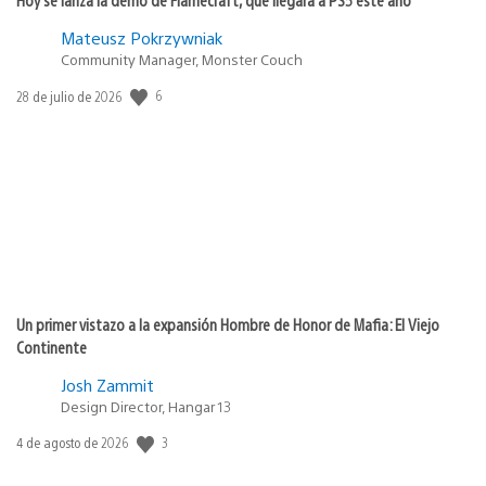
Mateusz Pokrzywniak
Community Manager, Monster Couch
6
Fecha
28 de julio de 2026
de
publicación:
Un primer vistazo a la expansión Hombre de Honor de Mafia: El Viejo
Continente
Josh Zammit
Design Director, Hangar 13
3
Fecha
4 de agosto de 2026
de
publicación: