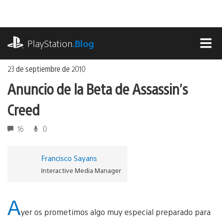
Ir
al
contenido
playstation.com
PlayStation
.Blog
MEN
23 de septiembre de 2010
Anuncio de la Beta de Assassin’s
Creed
16
0
Francisco Sayans
Interactive Media Manager
A
yer os prometimos algo muy especial preparado para