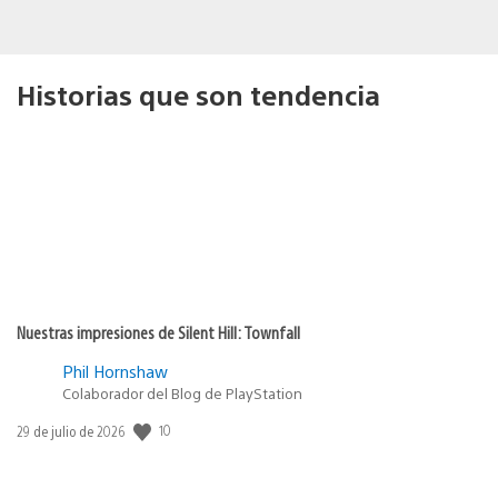
Historias que son tendencia
Nuestras impresiones de Silent Hill: Townfall
Phil Hornshaw
Colaborador del Blog de PlayStation
10
Fecha
29 de julio de 2026
de
publicación: