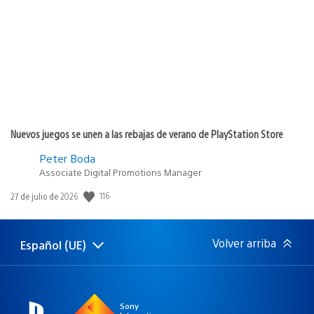
publicación:
Nuevos juegos se unen a las rebajas de verano de PlayStation Store
Peter Boda
Associate Digital Promotions Manager
116
Fecha
27 de julio de 2026
de
publicación:
Volver arriba
Español (UE)
Selecciona
Región
una
actual:
región
Sony