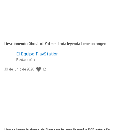
Descubriendo Ghost of Yōtei – Toda leyenda tiene un origen
El Equipo PlayStation
Redacción
12
Fecha
30 de junio de 2026
de
publicación:
Hoy se lanza la demo de Flamecraft, que llegará a PS5 este año