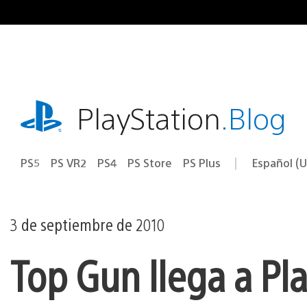
Ir
al
contenido
playstation.com
PlayStation
.Blog
PS5
PS VR2
PS4
PS Store
PS Plus
Español (U
Seleccion
Región
una
actual:
región
3 de septiembre de 2010
Top Gun llega a Pla