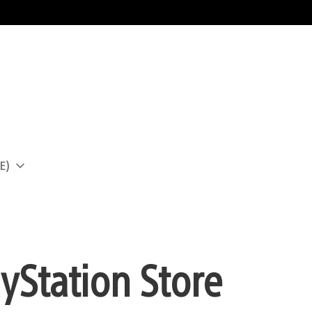
E)
a
yStation Store