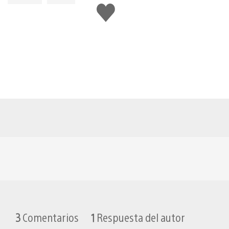
Me
gusta
esto
3
Comentarios
1
Respuesta del autor