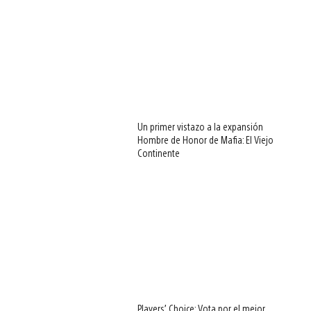
Un primer vistazo a la expansión
Hombre de Honor de Mafia: El Viejo
Continente
Players’ Choice: Vota por el mejor