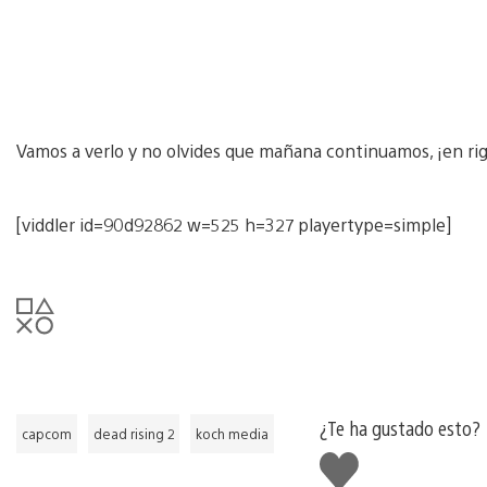
Vamos a verlo y no olvides que mañana continuamos, ¡en rig
[viddler id=90d92862 w=525 h=327 playertype=simple]
¿Te ha gustado esto?
capcom
dead rising 2
koch media
Me
gusta