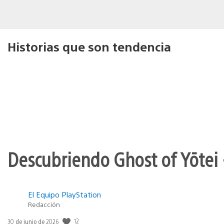
Historias que son tendencia
Descubriendo Ghost of Yōtei 
El Equipo PlayStation
Redacción
12
Fecha
30 de junio de 2026