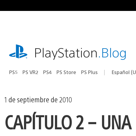
Ir
al
contenido
playstation.com
PlayStation
.Blog
PS5
PS VR2
PS4
PS Store
PS Plus
Español (U
Seleccion
Región
una
actual:
región
1 de septiembre de 2010
CAPÍTULO 2 – UNA