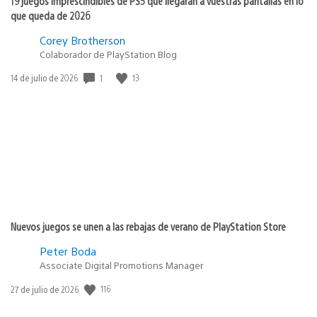
19 juegos imprescindibles de PS5 que llegarán a vuestras pantallas en lo
que queda de 2026
Corey Brotherson
Colaborador de PlayStation Blog
1
13
Fecha
14 de julio de 2026
de
publicación:
Nuevos juegos se unen a las rebajas de verano de PlayStation Store
Peter Boda
Associate Digital Promotions Manager
116
Fecha
27 de julio de 2026
de
publicación: