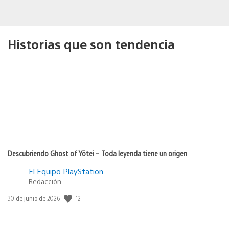
Historias que son tendencia
Descubriendo Ghost of Yōtei – Toda leyenda tiene un origen
El Equipo PlayStation
Redacción
12
Fecha
30 de junio de 2026
de
publicación: