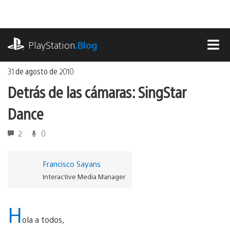
Ir
al
contenido
playstation.com
PlayStation
.Blog
MEN
31 de agosto de 2010
Detrás de las cámaras: SingStar
Dance
2
0
Francisco Sayans
Interactive Media Manager
H
ola a todos,