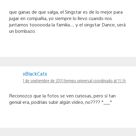
que ganas de que salga, el Singstar es de lo mejor para
jugar en compañia, yo siempre lo llevo cuando nos
juntamos toooooda la familia… y el singstar Dance, será
un bombazo.
xBlackCatx
1 de septiembre de 2010 tiempo universal coordinado at 15:36
Reconozco que la fotos se ven curiosas, pero sí tan
genial era, podríais subir algún vídeo, no???? *___*