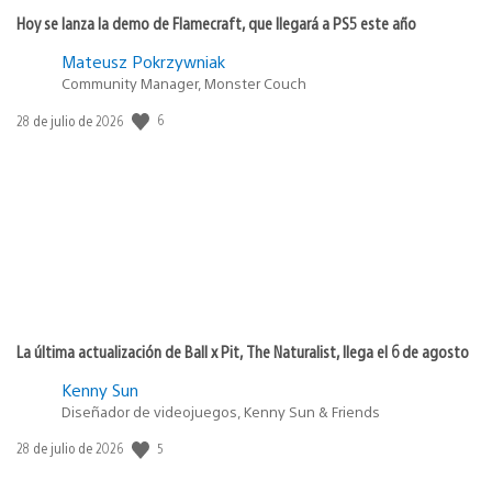
Hoy se lanza la demo de Flamecraft, que llegará a PS5 este año
Mateusz Pokrzywniak
Community Manager, Monster Couch
6
Fecha
28 de julio de 2026
de
publicación:
La última actualización de Ball x Pit, The Naturalist, llega el 6 de agosto
Kenny Sun
Diseñador de videojuegos, Kenny Sun & Friends
5
Fecha
28 de julio de 2026
de
publicación: