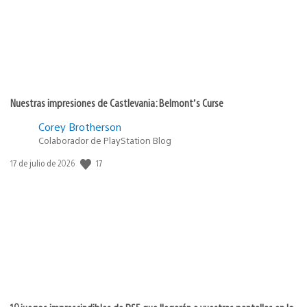
Nuestras impresiones de Castlevania: Belmont’s Curse
Corey Brotherson
Colaborador de PlayStation Blog
17
Fecha
17 de julio de 2026
de
publicación: