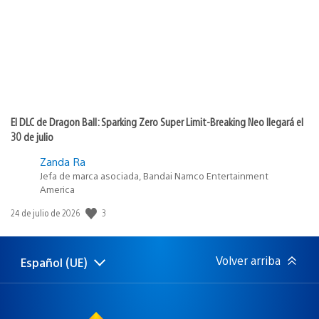
El DLC de Dragon Ball: Sparking Zero Super Limit-Breaking Neo llegará el
30 de julio
Zanda Ra
Jefa de marca asociada, Bandai Namco Entertainment
America
3
Fecha
24 de julio de 2026
de
publicación:
Volver arriba
Español (UE)
Selecciona
Región
una
actual:
región