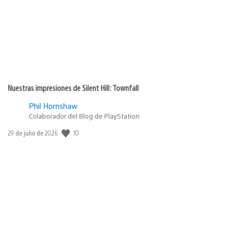
Nuestras impresiones de Silent Hill: Townfall
Phil Hornshaw
Colaborador del Blog de PlayStation
10
Fecha
29 de julio de 2026
de
publicación: