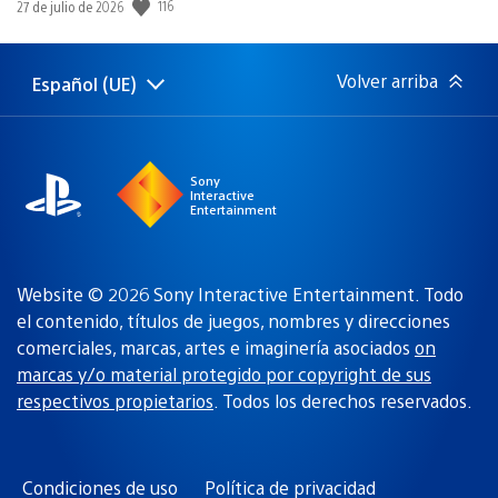
116
Fecha
27 de julio de 2026
de
publicación:
Volver arriba
Español (UE)
Selecciona
Región
una
actual:
región
Sony
Interactive
Entertainment
Website © 2026 Sony Interactive Entertainment. Todo
el contenido, títulos de juegos, nombres y direcciones
comerciales, marcas, artes e imaginería asociados
on
marcas y/o material protegido por copyright de sus
respectivos propietarios
. Todos los derechos reservados.
Condiciones de uso
Política de privacidad