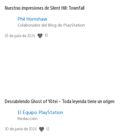
Nuestras impresiones de Silent Hill: Townfall
Phil Hornshaw
Colaborador del Blog de PlayStation
10
Fecha
29 de julio de 2026
de
publicación:
Descubriendo Ghost of Yōtei – Toda leyenda tiene un origen
El Equipo PlayStation
Redacción
12
Fecha
30 de junio de 2026
de
publicación: