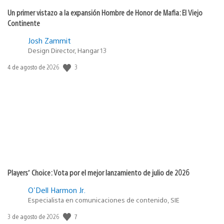
Un primer vistazo a la expansión Hombre de Honor de Mafia: El Viejo
Continente
Josh Zammit
Design Director, Hangar 13
3
Fecha
4 de agosto de 2026
de
publicación:
Players’ Choice: Vota por el mejor lanzamiento de julio de 2026
O'Dell Harmon Jr.
Especialista en comunicaciones de contenido, SIE
7
Fecha
3 de agosto de 2026