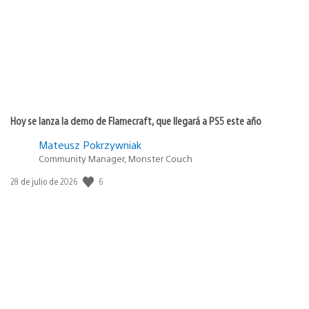
Hoy se lanza la demo de Flamecraft, que llegará a PS5 este año
Mateusz Pokrzywniak
Community Manager, Monster Couch
6
Fecha
28 de julio de 2026
de
publicación: