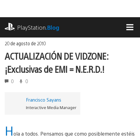
Ir
al
contenido
playstation.com
PlayStation
.Blog
MEN
20 de agosto de 2010
ACTUALIZACIÓN DE VIDZONE:
¡Exclusivas de EMI = N.E.R.D.!
0
0
Francisco Sayans
Interactive Media Manager
H
ola a todos. Pensamos que como posiblemente estéis