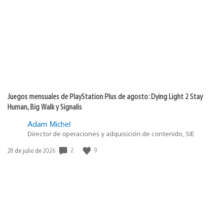
de
publicación:
Juegos mensuales de PlayStation Plus de agosto: Dying Light 2 Stay
Human, Big Walk y Signalis
Adam Michel
Director de operaciones y adquisición de contenido, SIE
2
9
Fecha
28 de julio de 2026
de
publicación: