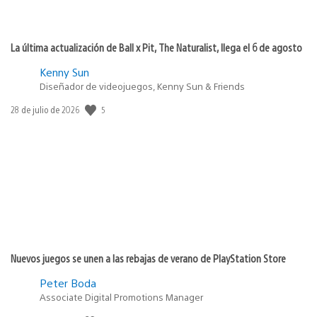
La última actualización de Ball x Pit, The Naturalist, llega el 6 de agosto
Kenny Sun
Diseñador de videojuegos, Kenny Sun & Friends
5
Fecha
28 de julio de 2026
de
publicación:
Nuevos juegos se unen a las rebajas de verano de PlayStation Store
Peter Boda
Associate Digital Promotions Manager