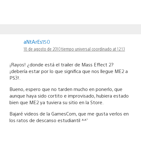
aNtArEs150
18 de agosto de 2010 tiempo universal coordinado at 12:13
¡Rayos! ¿donde está el trailer de Mass Effect 2?
¡debería estar por lo que significa que nos llegue ME2 a
PS3!.
Bueno, espero que no tarden mucho en ponerlo, que
aunque haya sido cortito e improvisado, hubiera estado
bien que ME2 ya tuviera su sitio en la Store.
Bajaré videos de la GamesCom, que me gusta verlos en
los ratos de descanso estudiantil ^^’