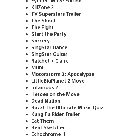
EyePet: Move Edition
KillZone 3
TV Superstars Trailer
The Shoot
The Fight
Start the Party
Sorcery
SingStar Dance
SingStar Guitar
Ratchet + Clank
Mubi
Motorstorm 3: Apocalypse
LittleBigPlanet 2 Move
Infamous 2
Heroes on the Move
Dead Nation
Buzz! The Ultimate Music Quiz
Kung Fu Rider Trailer
Eat Them
Beat Sketcher
Echochrome II