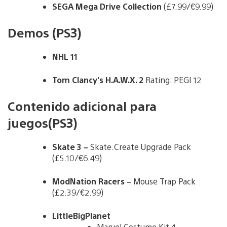
SEGA Mega Drive
Collection
(£7.99/€9.99)
Demos (PS3)
NHL 11
Tom Clancy’s H.A.W.X. 2
Rating: PEGI 12
Contenido adicional para
juegos(PS3)
Skate 3 –
Skate.Create Upgrade Pack
(£5.10/€6.49)
ModNation Racers –
Mouse Trap Pack
(£2.39/€2.99)
LittleBigPlanet
Marvel Costume Kit 4