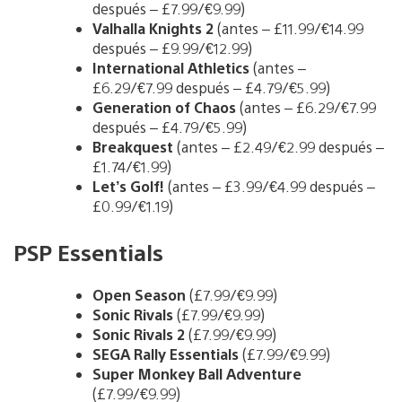
después – £7.99/€9.99)
Valhalla
Knights 2
(antes – £11.99/€14.99
después – £9.99/€12.99)
International Athletics
(antes –
£6.29/€7.99 después – £4.79/€5.99)
Generation of Chaos
(antes – £6.29/€7.99
después – £4.79/€5.99)
Breakquest
(antes – £2.49/€2.99 después –
£1.74/€1.99)
Let’s Golf!
(antes – £3.99/€4.99 después –
£0.99/€1.19)
PSP Essentials
Open Season
(£7.99/€9.99)
Sonic Rivals
(£7.99/€9.99)
Sonic Rivals 2
(£7.99/€9.99)
SEGA Rally Essentials
(£7.99/€9.99)
Super Monkey Ball Adventure
(£7.99/€9.99)