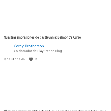
Nuestras impresiones de Castlevania: Belmont’s Curse
Corey Brotherson
Colaborador de PlayStation Blog
17
Fecha
17 de julio de 2026
de
publicación: