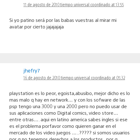
11 de agosto de 2010 tiempo universal coordinado at 13:55
Si yo patino será por las babas vuestras al mirar mi
avatar por cierto jajajajaja
jhefry7
16 de agosto de 2010 tiempo universal coordinado at 05:32
playstation es lo peor, egoista,abusibo, mejor dicho es lo
mas malo q hay en network… y con los sofware de las
psp tengo una 3000 y una 2000 pero no puedo usar de
sus aplicaciones como Digital comics, video store…
entre otras…. aqui en latino america sabes ingles si ese
es el problema porfavor como quieren ganar en el
mercado de los video juegos …..????? si somos usuarios
por q no tenemos derechos a los productos.. por q