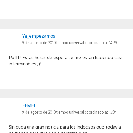
Ya_empezamos
9 de agosto de 2010 tiempo universal coordinado at 14:59
Pufff! Estas horas de espera se me están haciendo casi
interminables ;)!
FFMEL
9 de agosto de 2010 tiempo universal coordinado at 15:34
Sin duda una gran noticia para los indecisos que todavía
no tienen claro si lo van a comprar o no.