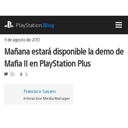
Ir
al
contenido
playstation.com
PlayStation
.Blog
MEN
9 de agosto de 2010
Mañana estará disponible la demo de
Mafia II en PlayStation Plus
30
0
Francisco Sayans
Interactive Media Manager