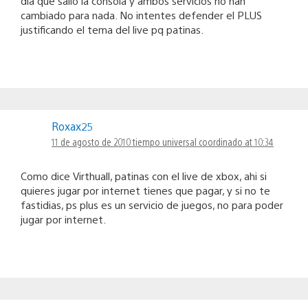
dia que salió la consola y ambos servicios no han
cambiado para nada. No intentes defender el PLUS
justificando el tema del live pq patinas.
Roxax25
11 de agosto de 2010 tiempo universal coordinado at 10:34
Como dice Virthuall, patinas con el live de xbox, ahi si
quieres jugar por internet tienes que pagar, y si no te
fastidias, ps plus es un servicio de juegos, no para poder
jugar por internet.