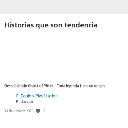
Historias que son tendencia
Descubriendo Ghost of Yōtei – Toda leyenda tiene un origen
El Equipo PlayStation
Redacción
12
Fecha
30 de junio de 2026
de
publicación: