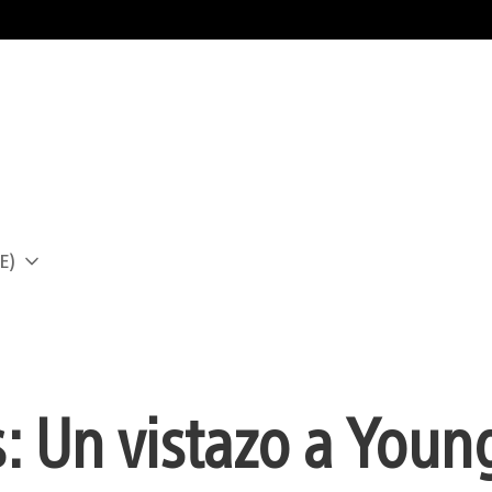
E)
a
 Un vistazo a Youn