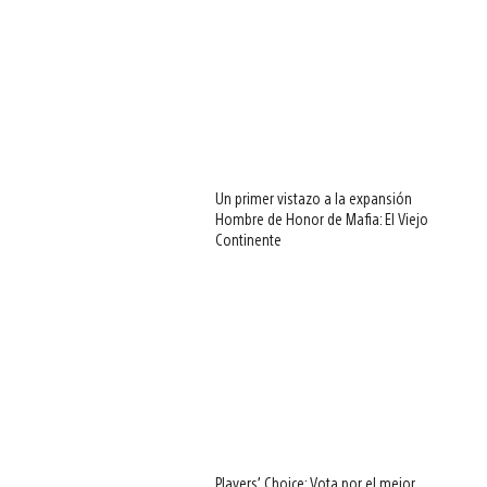
Un primer vistazo a la expansión
Hombre de Honor de Mafia: El Viejo
Continente
Players’ Choice: Vota por el mejor