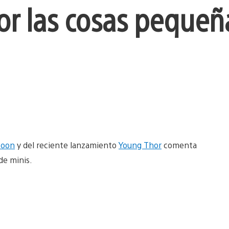
or las cosas pequeñ
coon
y del reciente lanzamiento
Young Thor
comenta
de minis.