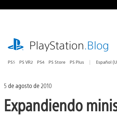
Ir
al
contenido
playstation.com
PlayStation
.Blog
PS5
PS VR2
PS4
PS Store
PS Plus
Español (U
Seleccion
Región
una
actual:
región
5 de agosto de 2010
Expandiendo minis: