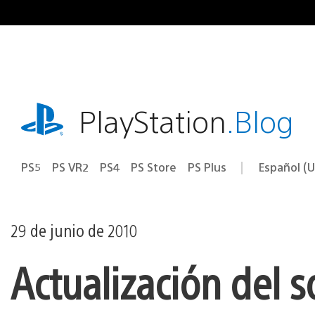
Ir
al
contenido
playstation.com
PlayStation
.Blog
PS5
PS VR2
PS4
PS Store
PS Plus
Español (U
Seleccion
Región
una
actual:
región
29 de junio de 2010
Actualización del s