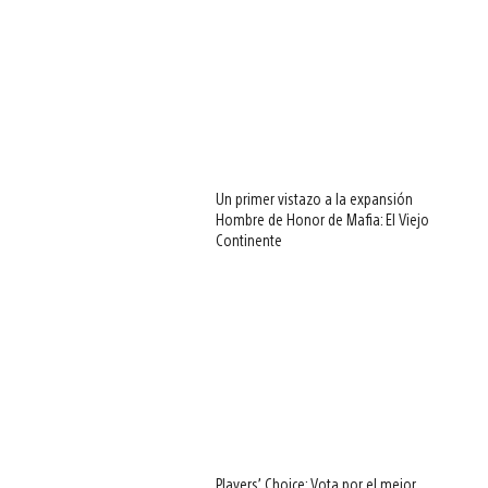
Un primer vistazo a la expansión
Hombre de Honor de Mafia: El Viejo
Continente
Players’ Choice: Vota por el mejor