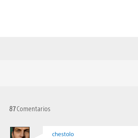
87
Comentarios
chestolo