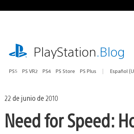
Ir
al
contenido
playstation.com
PlayStation
.Blog
PS5
PS VR2
PS4
PS Store
PS Plus
Español (U
Seleccion
Región
una
actual:
región
22 de junio de 2010
Need for Speed: Ho