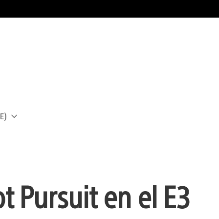
E)
a
t Pursuit en el E3