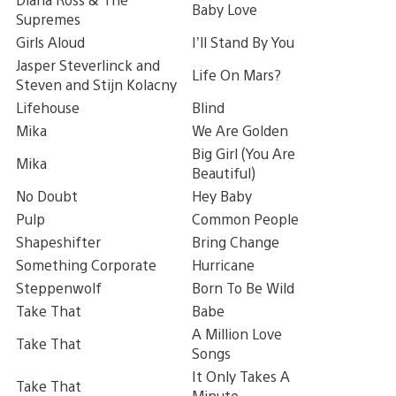
Baby Love
Supremes
Girls Aloud
I’ll Stand By You
Jasper Steverlinck and
Life On Mars?
Steven and Stijn Kolacny
Lifehouse
Blind
Mika
We Are Golden
Big Girl (You Are
Mika
Beautiful)
No Doubt
Hey Baby
Pulp
Common People
Shapeshifter
Bring Change
Something Corporate
Hurricane
Steppenwolf
Born To Be Wild
Take That
Babe
A Million Love
Take That
Songs
It Only Takes A
Take That
Minute