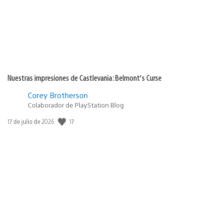
Nuestras impresiones de Castlevania: Belmont’s Curse
Corey Brotherson
Colaborador de PlayStation Blog
17
Fecha
17 de julio de 2026
de
publicación: