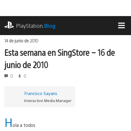
Ir
al
contenido
playstation.com
PlayStation
.Blog
MEN
14 de junio de 2010
Esta semana en SingStore – 16 de
junio de 2010
0
0
Francisco Sayans
Interactive Media Manager
H
ola a todos