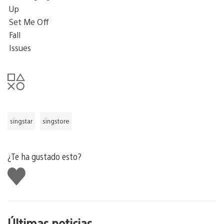
Up
Set Me Off
Fall
Issues
singstar
singstore
¿Te ha gustado esto?
Me
gusta
esto
Últimas noticias