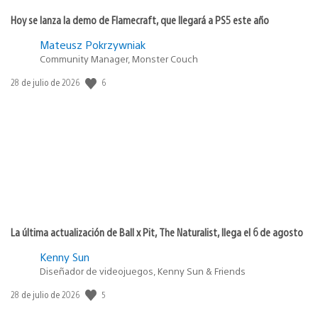
Hoy se lanza la demo de Flamecraft, que llegará a PS5 este año
Mateusz Pokrzywniak
Community Manager, Monster Couch
6
Fecha
28 de julio de 2026
de
publicación:
La última actualización de Ball x Pit, The Naturalist, llega el 6 de agosto
Kenny Sun
Diseñador de videojuegos, Kenny Sun & Friends
5
Fecha
28 de julio de 2026
de