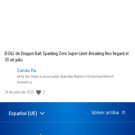
publicación:
El DLC de Dragon Ball: Sparking Zero Super Limit-Breaking Neo llegará el
30 de julio
Zanda Ra
Jefa de marca asociada, Bandai Namco Entertainment
America
3
Fecha
24 de julio de 2026
de
publicación:
Volver arriba
Español (UE)
Selecciona
Región
una
actual:
región