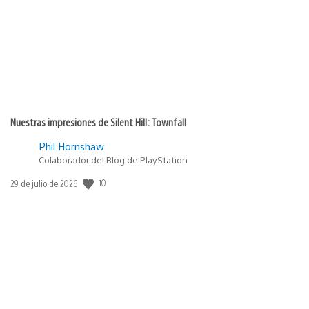
publicación:
Nuestras impresiones de Silent Hill: Townfall
Phil Hornshaw
Colaborador del Blog de PlayStation
10
Fecha
29 de julio de 2026
de
publicación: