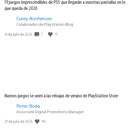
19 juegos imprescindibles de PS5 que llegarán a vuestras pantallas en lo
que queda de 2026
Corey Brotherson
Colaborador de PlayStation Blog
1
13
Fecha
14 de julio de 2026
de
publicación:
Nuevos juegos se unen a las rebajas de verano de PlayStation Store
Peter Boda
Associate Digital Promotions Manager
116
Fecha
27 de julio de 2026
de