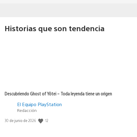
Historias que son tendencia
Descubriendo Ghost of Yōtei – Toda leyenda tiene un origen
El Equipo PlayStation
Redacción
12
Fecha
30 de junio de 2026
de
publicación: