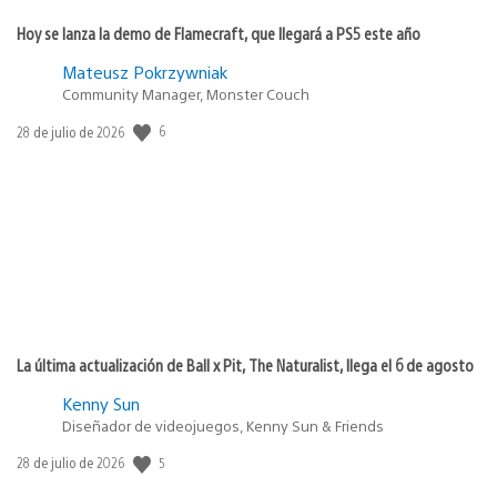
Hoy se lanza la demo de Flamecraft, que llegará a PS5 este año
Mateusz Pokrzywniak
Community Manager, Monster Couch
6
Fecha
28 de julio de 2026
de
publicación:
La última actualización de Ball x Pit, The Naturalist, llega el 6 de agosto
Kenny Sun
Diseñador de videojuegos, Kenny Sun & Friends
5
Fecha
28 de julio de 2026
de