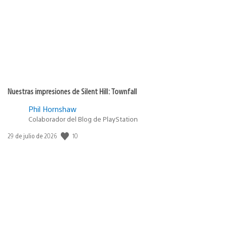
publicación:
Nuestras impresiones de Silent Hill: Townfall
Phil Hornshaw
Colaborador del Blog de PlayStation
10
Fecha
29 de julio de 2026
de
publicación: