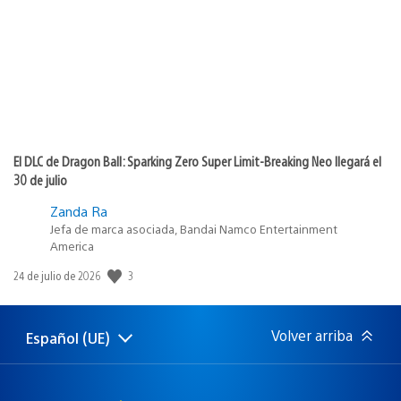
publicación:
El DLC de Dragon Ball: Sparking Zero Super Limit-Breaking Neo llegará el
30 de julio
Zanda Ra
Jefa de marca asociada, Bandai Namco Entertainment
America
3
Fecha
24 de julio de 2026
de
publicación:
Volver arriba
Español (UE)
Selecciona
Región
una
actual:
región