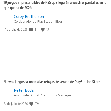
19 juegos imprescindibles de PS5 que llegarán a vuestras pantallas en lo
que queda de 2026
Corey Brotherson
Colaborador de PlayStation Blog
1
13
Fecha
14 de julio de 2026
de
publicación:
Nuevos juegos se unen a las rebajas de verano de PlayStation Store
Peter Boda
Associate Digital Promotions Manager
116
Fecha
27 de julio de 2026
de