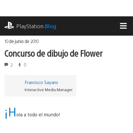
Ir
al
contenido
playstation.com
PlayStation
.Blog
MEN
10 de junio de 2010
Concurso de dibujo de Flower
2
0
Francisco Sayans
Interactive Media Manager
¡H
ola a todo el mundo!