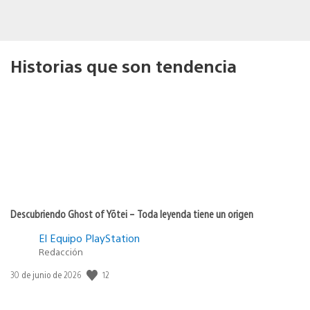
Historias que son tendencia
Descubriendo Ghost of Yōtei – Toda leyenda tiene un origen
El Equipo PlayStation
Redacción
12
Fecha
30 de junio de 2026
de
publicación: