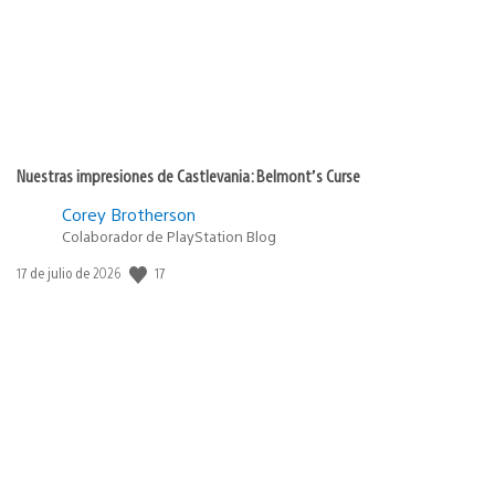
Nuestras impresiones de Castlevania: Belmont’s Curse
Corey Brotherson
Colaborador de PlayStation Blog
17
Fecha
17 de julio de 2026
de
publicación: