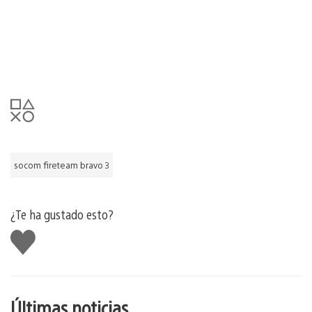
socom fireteam bravo 3
¿Te ha gustado esto?
Me
gusta
esto
Últimas noticias