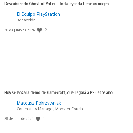
Descubriendo Ghost of Yōtei – Toda leyenda tiene un origen
El Equipo PlayStation
Redacción
12
Fecha
30 de junio de 2026
de
publicación:
Hoy se lanza la demo de Flamecraft, que llegará a PS5 este año
Mateusz Pokrzywniak
Community Manager, Monster Couch
6
Fecha
28 de julio de 2026
de
publicación: