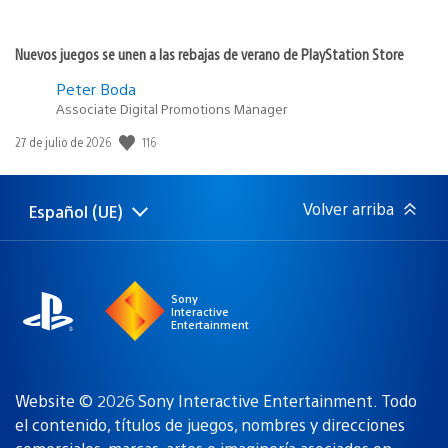
Nuevos juegos se unen a las rebajas de verano de PlayStation Store
Peter Boda
Associate Digital Promotions Manager
116
Fecha
27 de julio de 2026
de
publicación:
Volver arriba
Español (UE)
Selecciona
Región
una
actual:
región
Sony
Interactive
Entertainment
Website © 2026 Sony Interactive Entertainment. Todo
el contenido, títulos de juegos, nombres y direcciones