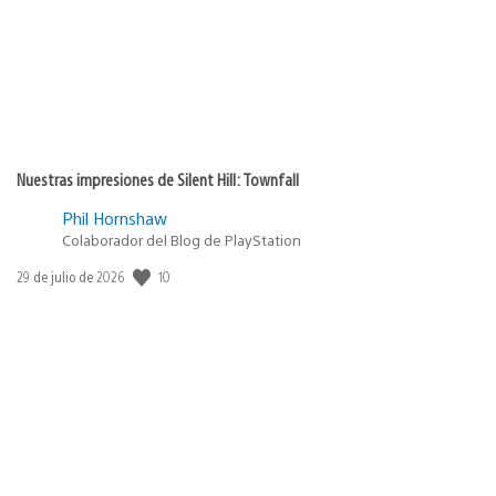
Nuestras impresiones de Silent Hill: Townfall
Phil Hornshaw
Colaborador del Blog de PlayStation
10
Fecha
29 de julio de 2026
de
publicación: