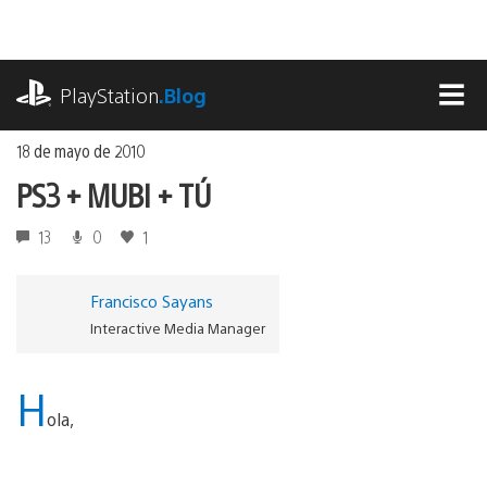
Ir
al
contenido
playstation.com
PlayStation
.Blog
MEN
18 de mayo de 2010
PS3 + MUBI + TÚ
13
0
1
Francisco Sayans
Interactive Media Manager
H
ola,