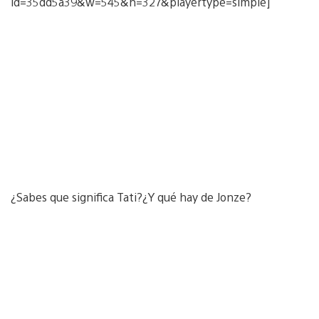
id=35dd5a39&w=545&h=327&playertype=simple]
¿Sabes que significa Tati?¿Y qué hay de Jonze?