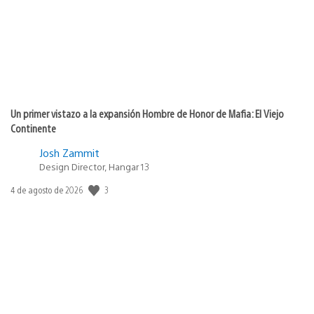
Un primer vistazo a la expansión Hombre de Honor de Mafia: El Viejo
Continente
Josh Zammit
Design Director, Hangar 13
3
Fecha
4 de agosto de 2026
de
publicación: