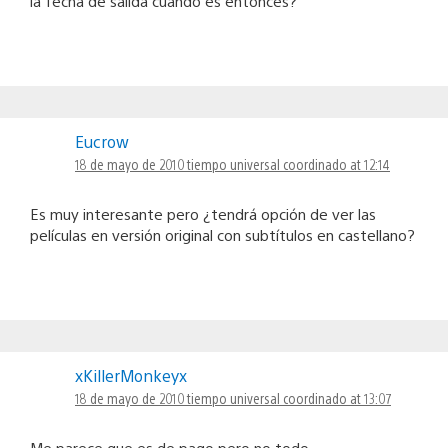
la fecha de salida cuando es entonces?
Eucrow
18 de mayo de 2010 tiempo universal coordinado at 12:14
Es muy interesante pero ¿tendrá opción de ver las
películas en versión original con subtítulos en castellano?
xKillerMonkeyx
18 de mayo de 2010 tiempo universal coordinado at 13:07
Me parece que es de pago pero no todo.