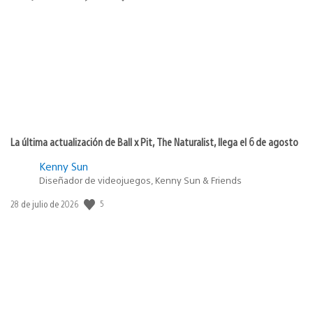
de
publicación:
La última actualización de Ball x Pit, The Naturalist, llega el 6 de agosto
Kenny Sun
Diseñador de videojuegos, Kenny Sun & Friends
5
Fecha
28 de julio de 2026
de
publicación: