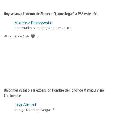
Hoy se lanza la demo de Flamecraft, que llegará a PS5 este año
Mateusz Pokrzywniak
Community Manager, Monster Couch
6
Fecha
28 de julio de 2026
de
publicación:
Un primer vistazo a la expansión Hombre de Honor de Mafia: El Viejo
Continente
Josh Zammit
Design Director, Hangar 13