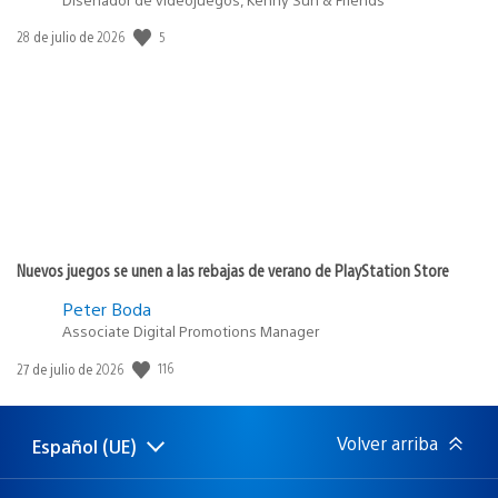
5
Fecha
28 de julio de 2026
de
publicación:
Nuevos juegos se unen a las rebajas de verano de PlayStation Store
Peter Boda
Associate Digital Promotions Manager
116
Fecha
27 de julio de 2026
de
publicación:
Volver arriba
Español (UE)
Selecciona
Región
una
actual:
región