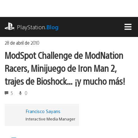
Ir
al
contenido
playstation.com
PlayStation
.Blog
MEN
28 de abril de 2010
ModSpot Challenge de ModNation
Racers, Minijuego de Iron Man 2,
trajes de Bioshock… ¡y mucho más!
5
0
Francisco Sayans
Interactive Media Manager