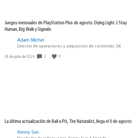
Juegos mensuales de PlayStation Plus de agosto: Dying Light 2 Stay
Human, Big Walk y Signalis
Adam Michel
Director de operaciones y adquisición de contenido, SIE
2
9
Fecha
28 de julio de 2026
de
publicación:
La última actualización de Ball x Pit, The Naturalist, llega el 6 de agosto
Kenny Sun
Diseñador de videojuegos, Kenny Sun & Friends