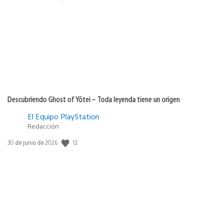
de
publicación:
Descubriendo Ghost of Yōtei – Toda leyenda tiene un origen
El Equipo PlayStation
Redacción
12
Fecha
30 de junio de 2026
de
publicación: