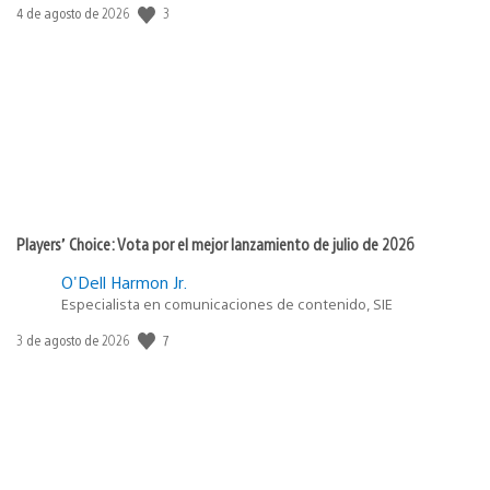
3
Fecha
4 de agosto de 2026
de
publicación:
Players’ Choice: Vota por el mejor lanzamiento de julio de 2026
O'Dell Harmon Jr.
Especialista en comunicaciones de contenido, SIE
7
Fecha
3 de agosto de 2026
de
publicación: