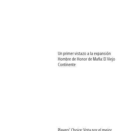
Un primer vistazo a la expansión
Hombre de Honor de Mafia: El Viejo
Continente
Players’ Choice: Vota por el mejor