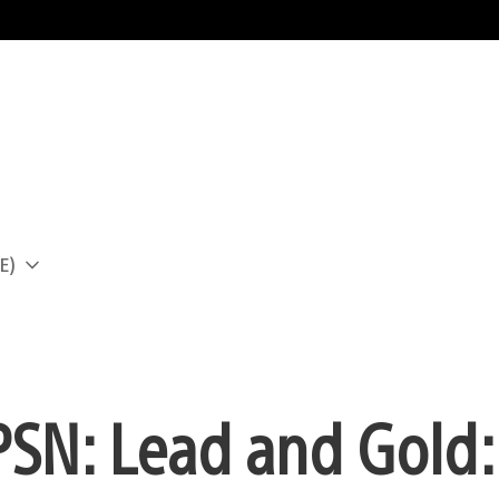
E)
a
SN: Lead and Gold