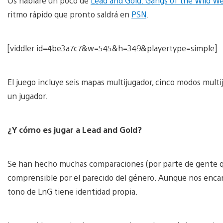
Os hablaré un poco de
Lead and Gold: Gangs of the Wild W
ritmo rápido que pronto saldrá en
PSN
.
[viddler id=4be3a7c7&w=545&h=349&playertype=simple]
El juego incluye seis mapas multijugador, cinco modos multi
un jugador.
¿Y cómo es jugar a Lead and Gold?
Se han hecho muchas comparaciones (por parte de gente que
comprensible por el parecido del género. Aunque nos encan
tono de LnG tiene identidad propia.