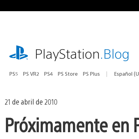
Ir
al
contenido
playstation.com
PlayStation
.Blog
PS5
PS VR2
PS4
PS Store
PS Plus
Español (U
Seleccion
Región
una
actual:
región
21 de abril de 2010
Próximamente en P