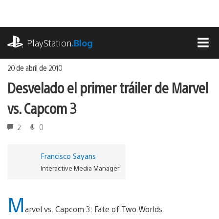
Ir
al
contenido
playstation.com
PlayStation
.Blog
MEN
20 de abril de 2010
Desvelado el primer tráiler de Marvel
vs. Capcom 3
2
0
Francisco Sayans
Interactive Media Manager
M
arvel vs. Capcom 3: Fate of Two Worlds