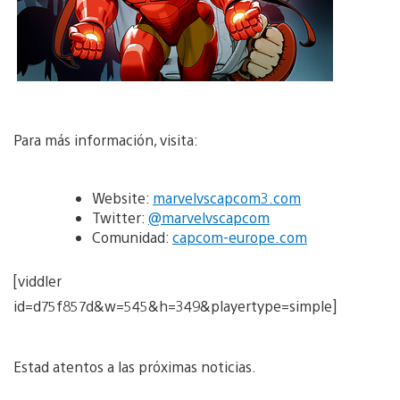
Para más información, visita:
Website:
marvelvscapcom3.com
Twitter:
@marvelvscapcom
Comunidad:
capcom-europe.com
[viddler
id=d75f857d&w=545&h=349&playertype=simple]
Estad atentos a las próximas noticias.