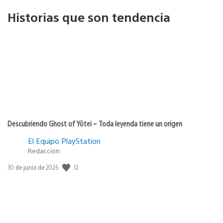
Historias que son tendencia
Descubriendo Ghost of Yōtei – Toda leyenda tiene un origen
El Equipo PlayStation
Redacción
12
Fecha
30 de junio de 2026
de
publicación: