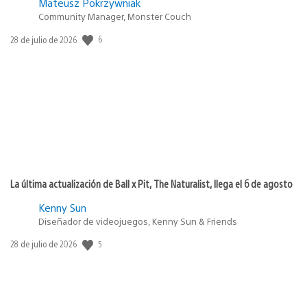
Mateusz Pokrzywniak
Community Manager, Monster Couch
6
Fecha
28 de julio de 2026
de
publicación:
La última actualización de Ball x Pit, The Naturalist, llega el 6 de agosto
Kenny Sun
Diseñador de videojuegos, Kenny Sun & Friends
5
Fecha
28 de julio de 2026
de
publicación: