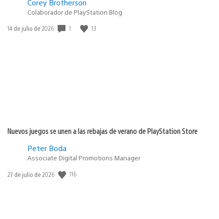
Corey Brotherson
Colaborador de PlayStation Blog
1
13
Fecha
14 de julio de 2026
de
publicación:
Nuevos juegos se unen a las rebajas de verano de PlayStation Store
Peter Boda
Associate Digital Promotions Manager
116
Fecha
27 de julio de 2026
de
publicación: