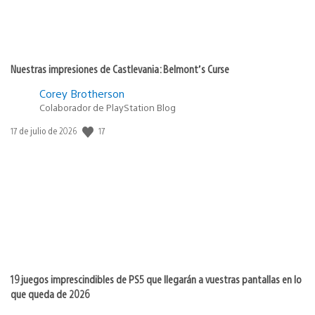
Nuestras impresiones de Castlevania: Belmont’s Curse
Corey Brotherson
Colaborador de PlayStation Blog
17
Fecha
17 de julio de 2026
de
publicación:
19 juegos imprescindibles de PS5 que llegarán a vuestras pantallas en lo
que queda de 2026