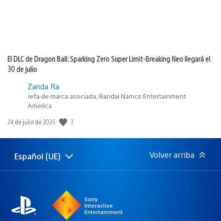
El DLC de Dragon Ball: Sparking Zero Super Limit-Breaking Neo llegará el
30 de julio
Zanda Ra
Jefa de marca asociada, Bandai Namco Entertainment
America
3
Fecha
24 de julio de 2026
de
publicación:
Volver arriba
Español (UE)
Selecciona
Región
una
actual:
región
Sony
Interactive
Entertainment