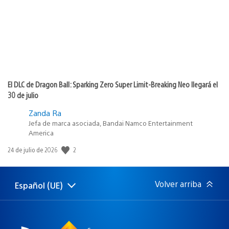
El DLC de Dragon Ball: Sparking Zero Super Limit-Breaking Neo llegará el
30 de julio
Zanda Ra
Jefa de marca asociada, Bandai Namco Entertainment
America
2
Fecha
24 de julio de 2026
de
publicación:
Volver arriba
Español (UE)
Selecciona
Región
una
actual:
región