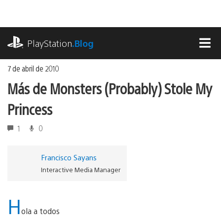
Ir
al
contenido
playstation.com
PlayStation
.Blog
MEN
7 de abril de 2010
Más de Monsters (Probably) Stole My
Princess
1
0
Francisco Sayans
Interactive Media Manager
H
ola a todos