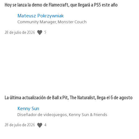
Hoy se lanza la demo de Flamecraft, que llegará a PS5 este año
Mateusz Pokrzywniak
Community Manager, Monster Couch
5
Fecha
28 de julio de 2026
de
publicación:
La última actualización de Ball x Pit, The Naturalist, llega el 6 de agosto
Kenny Sun
Diseñador de videojuegos, Kenny Sun & Friends
4
Fecha
28 de julio de 2026
de
publicación: