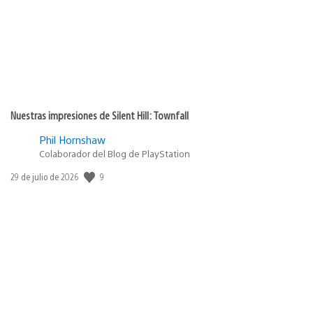
Nuestras impresiones de Silent Hill: Townfall
Phil Hornshaw
Colaborador del Blog de PlayStation
9
Fecha
29 de julio de 2026
de
publicación: