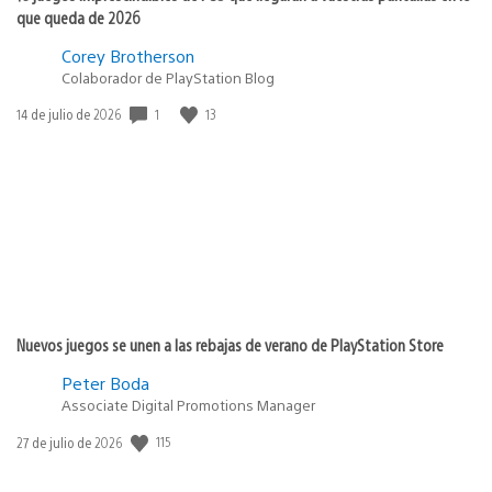
que queda de 2026
Corey Brotherson
Colaborador de PlayStation Blog
1
13
Fecha
14 de julio de 2026
de
publicación:
Nuevos juegos se unen a las rebajas de verano de PlayStation Store
Peter Boda
Associate Digital Promotions Manager
115
Fecha
27 de julio de 2026
de
publicación: