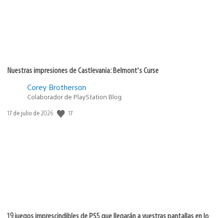
Nuestras impresiones de Castlevania: Belmont’s Curse
Corey Brotherson
Colaborador de PlayStation Blog
17
Fecha
17 de julio de 2026
de
publicación:
19 juegos imprescindibles de PS5 que llegarán a vuestras pantallas en lo