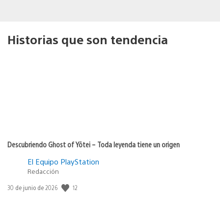
Historias que son tendencia
Descubriendo Ghost of Yōtei – Toda leyenda tiene un origen
El Equipo PlayStation
Redacción
12
Fecha
30 de junio de 2026
de
publicación: