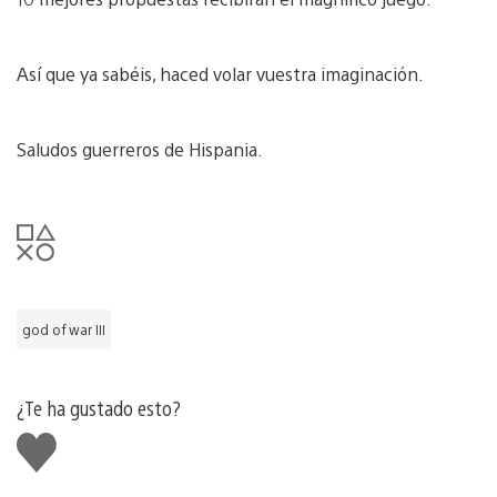
Así que ya sabéis, haced volar vuestra imaginación.
Saludos guerreros de Hispania.
god of war III
¿Te ha gustado esto?
Me
gusta
esto