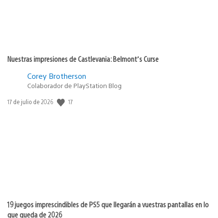
Nuestras impresiones de Castlevania: Belmont’s Curse
Corey Brotherson
Colaborador de PlayStation Blog
17
Fecha
17 de julio de 2026
de
publicación:
19 juegos imprescindibles de PS5 que llegarán a vuestras pantallas en lo
que queda de 2026