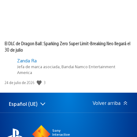
El DLC de Dragon Ball: Sparking Zero Super Limit-Breaking Neo llegará el
30 de julio
Zanda Ra
Jefa de marca asociada, Bandai Namco Entertainment
America
3
Fecha
24 de julio de 2026
de
publicación:
Volver arriba
Español (UE)
Selecciona
Región
una
actual:
región
Sony
Interactive