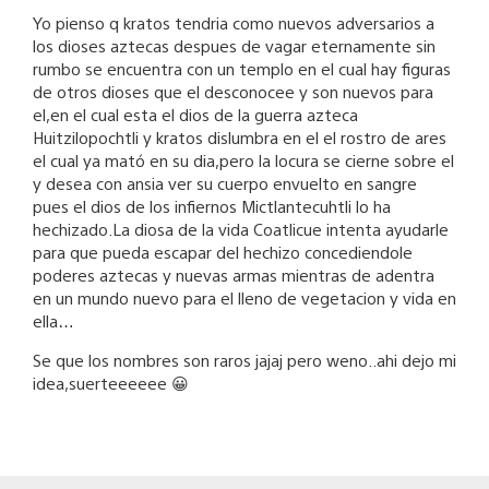
Yo pienso q kratos tendria como nuevos adversarios a
los dioses aztecas despues de vagar eternamente sin
rumbo se encuentra con un templo en el cual hay figuras
de otros dioses que el desconocee y son nuevos para
el,en el cual esta el dios de la guerra azteca
Huitzilopochtli y kratos dislumbra en el el rostro de ares
el cual ya mató en su dia,pero la locura se cierne sobre el
y desea con ansia ver su cuerpo envuelto en sangre
pues el dios de los infiernos Mictlantecuhtli lo ha
hechizado.La diosa de la vida Coatlicue intenta ayudarle
para que pueda escapar del hechizo concediendole
poderes aztecas y nuevas armas mientras de adentra
en un mundo nuevo para el lleno de vegetacion y vida en
ella…
Se que los nombres son raros jajaj pero weno..ahi dejo mi
idea,suerteeeeee 😀