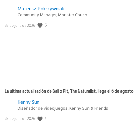
Mateusz Pokrzywniak
Community Manager, Monster Couch
6
Fecha
28 de julio de 2026
de
publicación:
La última actualización de Ball x Pit, The Naturalist, llega el 6 de agosto
Kenny Sun
Diseñador de videojuegos, Kenny Sun & Friends
5
Fecha
28 de julio de 2026
de
publicación: