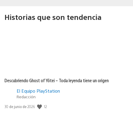
Historias que son tendencia
Descubriendo Ghost of Yōtei – Toda leyenda tiene un origen
El Equipo PlayStation
Redacción
12
Fecha
30 de junio de 2026
de
publicación: