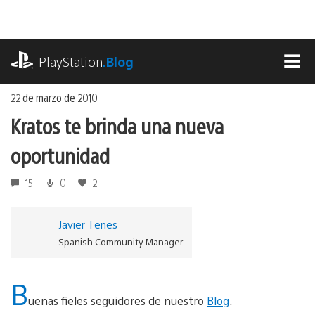
Ir
al
contenido
playstation.com
PlayStation
.Blog
MEN
22 de marzo de 2010
Kratos te brinda una nueva
oportunidad
15
0
2
Javier Tenes
Spanish Community Manager
B
uenas fieles seguidores de nuestro
Blog
.