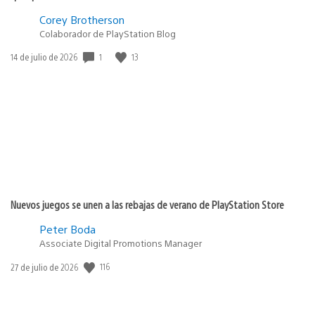
Corey Brotherson
Colaborador de PlayStation Blog
1
13
Fecha
14 de julio de 2026
de
publicación:
Nuevos juegos se unen a las rebajas de verano de PlayStation Store
Peter Boda
Associate Digital Promotions Manager
116
Fecha
27 de julio de 2026
de
publicación: