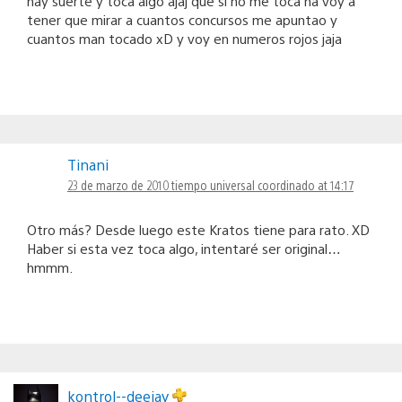
hay suerte y toca algo ajaj que si no me toca na voy a
tener que mirar a cuantos concursos me apuntao y
cuantos man tocado xD y voy en numeros rojos jaja
Tinani
23 de marzo de 2010 tiempo universal coordinado at 14:17
Otro más? Desde luego este Kratos tiene para rato. XD
Haber si esta vez toca algo, intentaré ser original…
hmmm.
kontrol--deejay