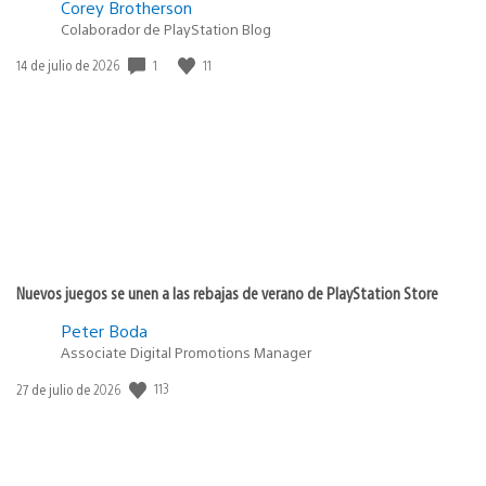
Corey Brotherson
Colaborador de PlayStation Blog
1
11
Fecha
14 de julio de 2026
de
publicación:
Nuevos juegos se unen a las rebajas de verano de PlayStation Store
Peter Boda
Associate Digital Promotions Manager
113
Fecha
27 de julio de 2026
de
publicación: