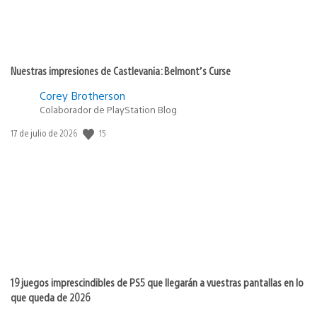
Nuestras impresiones de Castlevania: Belmont’s Curse
Corey Brotherson
Colaborador de PlayStation Blog
15
Fecha
17 de julio de 2026
de
publicación:
19 juegos imprescindibles de PS5 que llegarán a vuestras pantallas en lo
que queda de 2026