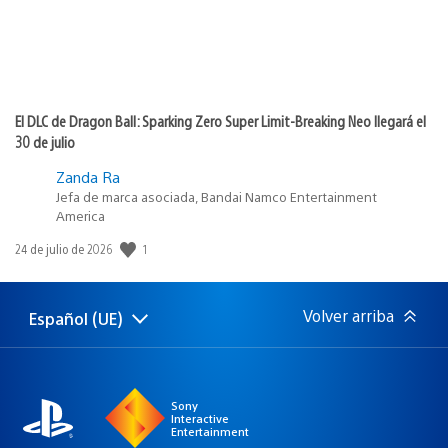
El DLC de Dragon Ball: Sparking Zero Super Limit-Breaking Neo llegará el
30 de julio
Zanda Ra
Jefa de marca asociada, Bandai Namco Entertainment
America
1
Fecha
24 de julio de 2026
de
publicación:
Volver arriba
Español (UE)
Selecciona
Región
una
actual:
región
Sony
Interactive
Entertainment