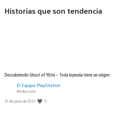
Historias que son tendencia
Descubriendo Ghost of Yōtei – Toda leyenda tiene un origen
El Equipo PlayStation
Redacción
11
Fecha
30 de junio de 2026
de
publicación: