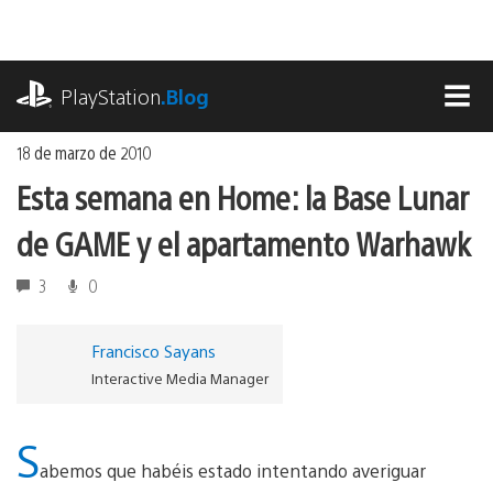
Ir
al
contenido
playstation.com
PlayStation
.Blog
MEN
18 de marzo de 2010
Esta semana en Home: la Base Lunar
de GAME y el apartamento Warhawk
3
0
Francisco Sayans
Interactive Media Manager
S
abemos que habéis estado intentando averiguar