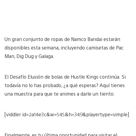
Un gran conjunto de ropas de Namco Bandai estarán
disponibles esta semana, incluyendo camisetas de Pac
Man, Dig Dug y Galaga.
El Desafío Elusión de bolas de Hustle Kings continúa. Si
todavía no lo has probado, ¿a qué esperas? Aquí tienes
una muestra para que te animes a darle un tiento:
[viddler id=2a14e3c&w=545&h=349&playertype=simple]
Finalmente, es tu última oportunidad para visitar el