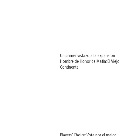
Un primer vistazo a la expansión
Hombre de Honor de Mafia: El Viejo
Continente
Players’ Choice: Vota por el mejor