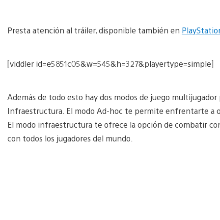
Presta atención al tráiler, disponible también en
PlayStatio
[viddler id=e5851c05&w=545&h=327&playertype=simple]
Además de todo esto hay dos modos de juego multijugador 
Infraestructura. El modo Ad-hoc te permite enfrentarte a o
El modo infraestructura te ofrece la opción de combatir co
con todos los jugadores del mundo.