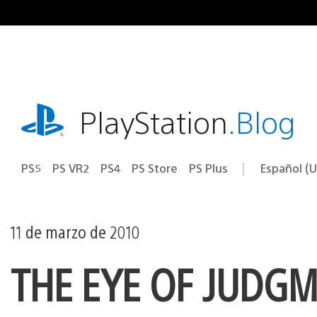
Ir
al
contenido
playstation.com
PlayStation
.Blog
PS5
PS VR2
PS4
PS Store
PS Plus
Español (U
Seleccion
Región
una
actual:
región
11 de marzo de 2010
THE EYE OF JUDGM