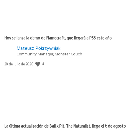
Hoy se lanza la demo de Flamecraft, que llegará a PS5 este año
Mateusz Pokrzywniak
Community Manager, Monster Couch
4
Fecha
28 de julio de 2026
de
publicación:
La última actualización de Ball x Pit, The Naturalist, llega el 6 de agosto