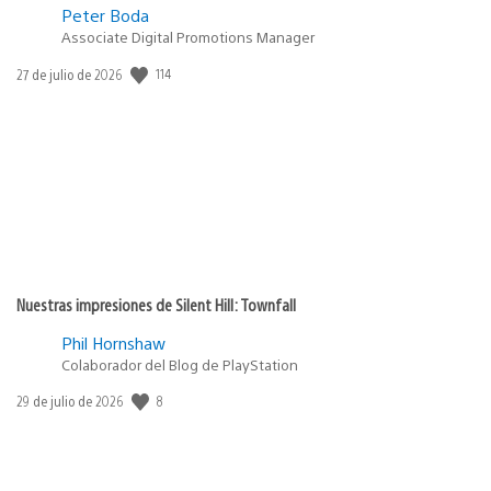
Peter Boda
Associate Digital Promotions Manager
114
Fecha
27 de julio de 2026
de
publicación:
Nuestras impresiones de Silent Hill: Townfall
Phil Hornshaw
Colaborador del Blog de PlayStation
8
Fecha
29 de julio de 2026
de
publicación: