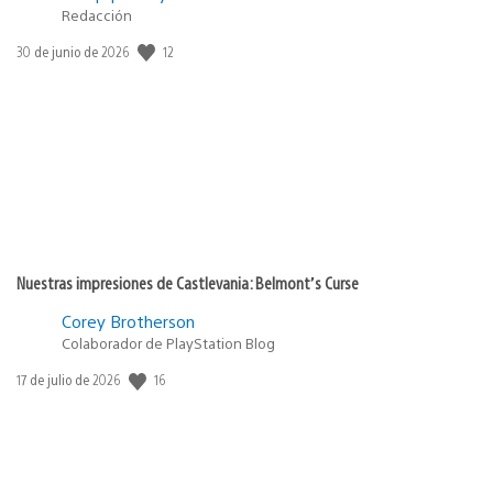
Redacción
12
Fecha
30 de junio de 2026
de
publicación:
Nuestras impresiones de Castlevania: Belmont’s Curse
Corey Brotherson
Colaborador de PlayStation Blog
16
Fecha
17 de julio de 2026
de
publicación: