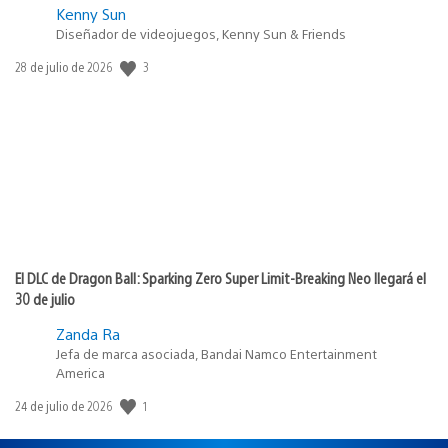
Kenny Sun
Diseñador de videojuegos, Kenny Sun & Friends
3
Fecha
28 de julio de 2026
de
publicación:
El DLC de Dragon Ball: Sparking Zero Super Limit-Breaking Neo llegará el
30 de julio
Zanda Ra
Jefa de marca asociada, Bandai Namco Entertainment
America
1
Fecha
24 de julio de 2026
de
publicación: