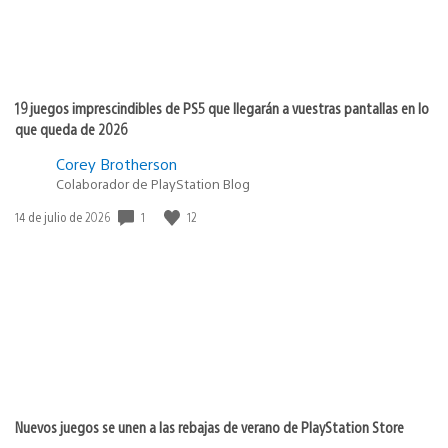
19 juegos imprescindibles de PS5 que llegarán a vuestras pantallas en lo
que queda de 2026
Corey Brotherson
Colaborador de PlayStation Blog
1
12
Fecha
14 de julio de 2026
de
publicación:
Nuevos juegos se unen a las rebajas de verano de PlayStation Store