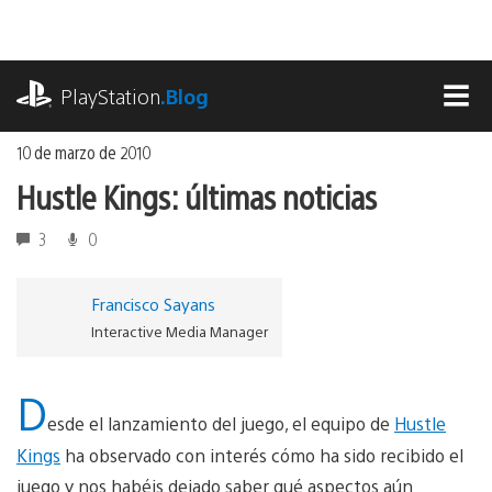
Ir
al
contenido
playstation.com
PlayStation
.Blog
MEN
10 de marzo de 2010
Hustle Kings: últimas noticias
3
0
Francisco Sayans
Interactive Media Manager
D
esde el lanzamiento del juego, el equipo de
Hustle
Kings
ha observado con interés cómo ha sido recibido el
juego y nos habéis dejado saber qué aspectos aún