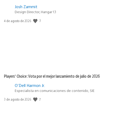
Josh Zammit
Design Director, Hangar 13
3
Fecha
4 de agosto de 2026
de
publicación:
Players’ Choice: Vota por el mejor lanzamiento de julio de 2026
O'Dell Harmon Jr.
Especialista en comunicaciones de contenido, SIE
7
Fecha
3 de agosto de 2026
de
publicación: