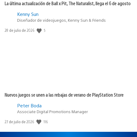
La última actualización de Ball x Pit, The Naturalist, llega el 6 de agosto
Kenny Sun
Diseñador de videojuegos, Kenny Sun & Friends
5
Fecha
28 de julio de 2026
de
publicación:
Nuevos juegos se unen a las rebajas de verano de PlayStation Store
Peter Boda
Associate Digital Promotions Manager
116
Fecha
27 de julio de 2026
de
publicación: