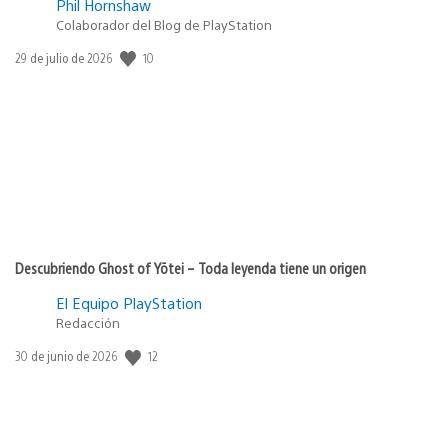
Phil Hornshaw
Colaborador del Blog de PlayStation
10
Fecha
29 de julio de 2026
de
publicación:
Descubriendo Ghost of Yōtei – Toda leyenda tiene un origen
El Equipo PlayStation
Redacción
12
Fecha
30 de junio de 2026
de
publicación: