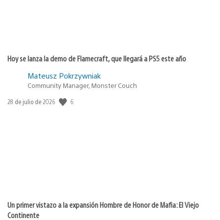
Hoy se lanza la demo de Flamecraft, que llegará a PS5 este año
Mateusz Pokrzywniak
Community Manager, Monster Couch
6
Fecha
28 de julio de 2026
de
publicación:
Un primer vistazo a la expansión Hombre de Honor de Mafia: El Viejo
Continente