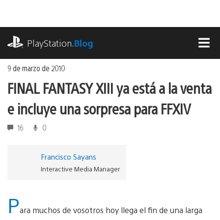
Ir
al
contenido
playstation.com
PlayStation
.Blog
MEN
9 de marzo de 2010
FINAL FANTASY XIII ya está a la venta
e incluye una sorpresa para FFXIV
16
0
Francisco Sayans
Interactive Media Manager
P
ara muchos de vosotros hoy llega el fin de una larga