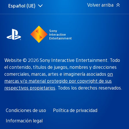
Volver arriba
Español (UE)
Selecciona
Región
una
actual:
región
Sony
Interactive
Entertainment
Website © 2026 Sony Interactive Entertainment. Todo
el contenido, títulos de juegos, nombres y direcciones
comerciales, marcas, artes e imaginería asociados
on
marcas y/o material protegido por copyright de sus
respectivos propietarios
. Todos los derechos reservados.
Condiciones de uso
Política de privacidad
Información legal