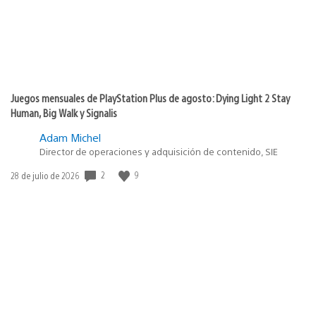
Juegos mensuales de PlayStation Plus de agosto: Dying Light 2 Stay
Human, Big Walk y Signalis
Adam Michel
Director de operaciones y adquisición de contenido, SIE
2
9
Fecha
28 de julio de 2026
de
publicación: