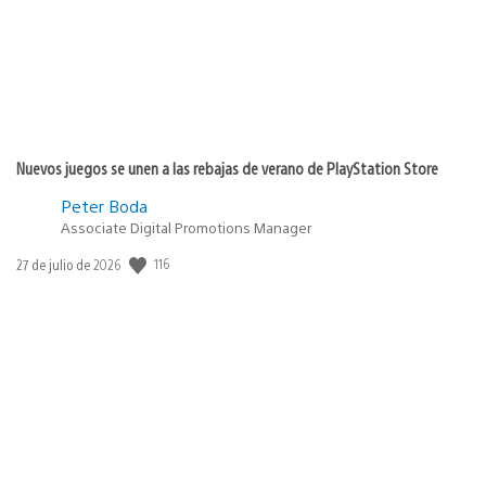
Nuevos juegos se unen a las rebajas de verano de PlayStation Store
Peter Boda
Associate Digital Promotions Manager
116
Fecha
27 de julio de 2026
de
publicación: