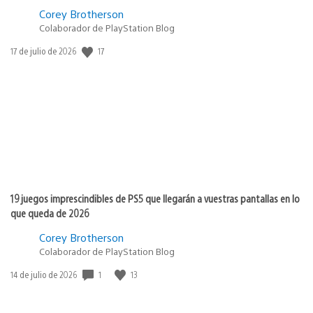
Corey Brotherson
Colaborador de PlayStation Blog
17
Fecha
17 de julio de 2026
de
publicación:
19 juegos imprescindibles de PS5 que llegarán a vuestras pantallas en lo
que queda de 2026
Corey Brotherson
Colaborador de PlayStation Blog
1
13
Fecha
14 de julio de 2026
de
publicación: