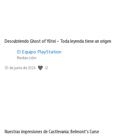
Descubriendo Ghost of Yōtei – Toda leyenda tiene un origen
El Equipo PlayStation
Redacción
12
Fecha
30 de junio de 2026
de
publicación:
Nuestras impresiones de Castlevania: Belmont’s Curse