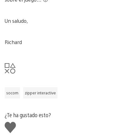
Un saludo,
Richard
socom
zipper interactive
¿Te ha gustado esto?
Me
gusta
esto