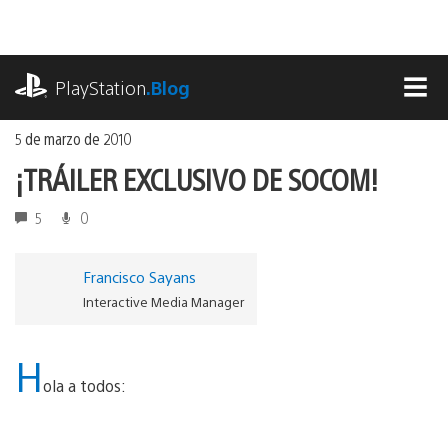
Ir
al
contenido
playstation.com
PlayStation
.Blog
MEN
5 de marzo de 2010
¡TRÁILER EXCLUSIVO DE SOCOM!
5
0
Francisco Sayans
Interactive Media Manager
H
ola a todos: