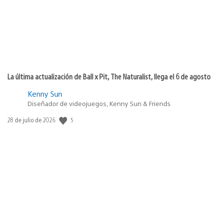
La última actualización de Ball x Pit, The Naturalist, llega el 6 de agosto
Kenny Sun
Diseñador de videojuegos, Kenny Sun & Friends
5
Fecha
28 de julio de 2026
de
publicación: