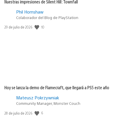
Nuestras impresiones de Silent Hill: Townfall
Phil Hornshaw
Colaborador del Blog de PlayStation
10
Fecha
29 de julio de 2026
de
publicación:
Hoy se lanza la demo de Flamecraft, que llegará a PS5 este año
Mateusz Pokrzywniak
Community Manager, Monster Couch
6
Fecha
28 de julio de 2026
de
publicación: