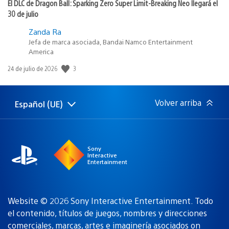
El DLC de Dragon Ball: Sparking Zero Super Limit-Breaking Neo llegará el
30 de julio
Zanda Ra
Jefa de marca asociada, Bandai Namco Entertainment
America
3
Fecha
24 de julio de 2026
de
publicación:
Volver arriba
Español (UE)
Selecciona
Región
una
actual:
región
Sony
Interactive
Entertainment
Website © 2026 Sony Interactive Entertainment. Todo
el contenido, títulos de juegos, nombres y direcciones
comerciales, marcas, artes e imaginería asociados
on