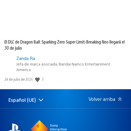
El DLC de Dragon Ball: Sparking Zero Super Limit-Breaking Neo llegará el
30 de julio
Zanda Ra
Jefa de marca asociada, Bandai Namco Entertainment
America
3
Fecha
24 de julio de 2026
de
publicación:
Volver arriba
Español (UE)
Selecciona
Región
una
actual:
región
Sony
Interactive