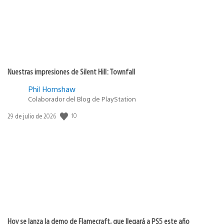
Nuestras impresiones de Silent Hill: Townfall
Phil Hornshaw
Colaborador del Blog de PlayStation
10
Fecha
29 de julio de 2026
de
publicación:
Hoy se lanza la demo de Flamecraft, que llegará a PS5 este año