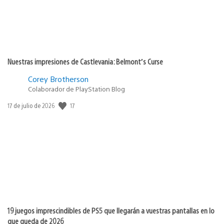
Nuestras impresiones de Castlevania: Belmont’s Curse
Corey Brotherson
Colaborador de PlayStation Blog
17
Fecha
17 de julio de 2026
de
publicación:
19 juegos imprescindibles de PS5 que llegarán a vuestras pantallas en lo
que queda de 2026