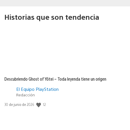
Historias que son tendencia
Descubriendo Ghost of Yōtei – Toda leyenda tiene un origen
El Equipo PlayStation
Redacción
12
Fecha
30 de junio de 2026
de
publicación: