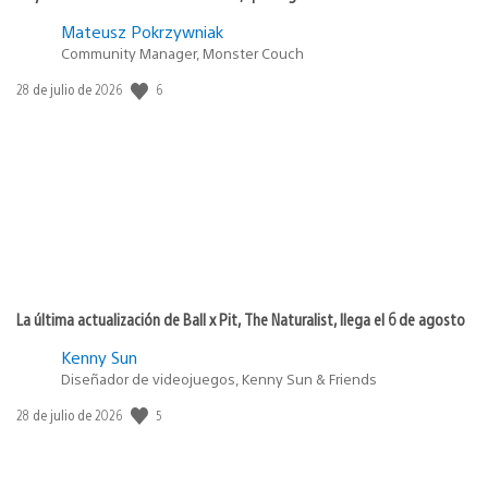
Mateusz Pokrzywniak
Community Manager, Monster Couch
6
Fecha
28 de julio de 2026
de
publicación:
La última actualización de Ball x Pit, The Naturalist, llega el 6 de agosto
Kenny Sun
Diseñador de videojuegos, Kenny Sun & Friends
5
Fecha
28 de julio de 2026
de
publicación: