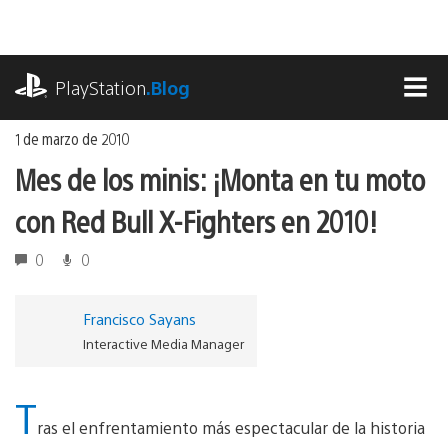
Ir
al
contenido
playstation.com
PlayStation
.Blog
MEN
1 de marzo de 2010
Mes de los minis: ¡Monta en tu moto
con Red Bull X-Fighters en 2010!
0
0
Francisco Sayans
Interactive Media Manager
T
ras el enfrentamiento más espectacular de la historia