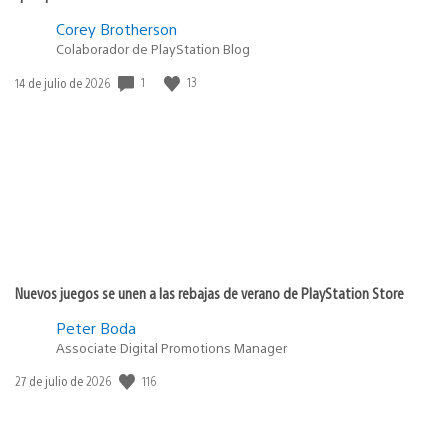
Corey Brotherson
Colaborador de PlayStation Blog
1
13
Fecha
14 de julio de 2026
de
publicación:
Nuevos juegos se unen a las rebajas de verano de PlayStation Store
Peter Boda
Associate Digital Promotions Manager
116
Fecha
27 de julio de 2026
de
publicación: