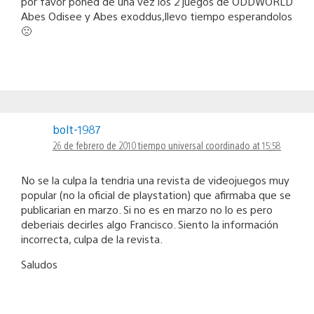
por favor poned de una vez los 2 juegos de ODDWORLD
Abes Odisee y Abes exoddus,llevo tiempo esperandolos
🙁
bolt-1987
26 de febrero de 2010 tiempo universal coordinado at 15:58
No se la culpa la tendria una revista de videojuegos muy
popular (no la oficial de playstation) que afirmaba que se
publicarian en marzo. Si no es en marzo no lo es pero
deberiais decirles algo Francisco. Siento la información
incorrecta, culpa de la revista.
Saludos