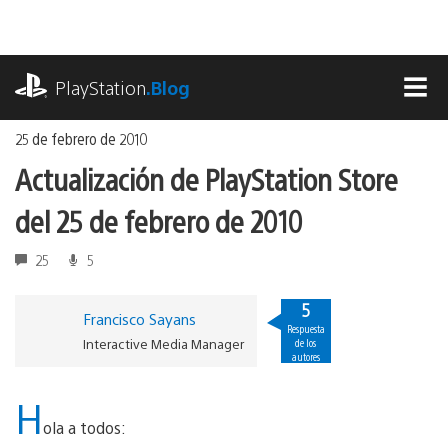
Ir
al
contenido
playstation.com
PlayStation
.Blog
MEN
25 de febrero de 2010
Actualización de PlayStation Store
del 25 de febrero de 2010
25
5
5
Francisco Sayans
Respuesta
Interactive Media Manager
de los
autores
H
ola a todos: