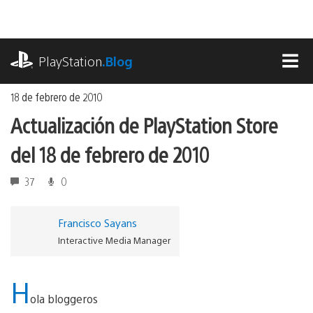
Ir
al
contenido
playstation.com
PlayStation
.Blog
MEN
18 de febrero de 2010
Actualización de PlayStation Store
del 18 de febrero de 2010
37
0
Francisco Sayans
Interactive Media Manager
H
ola bloggeros