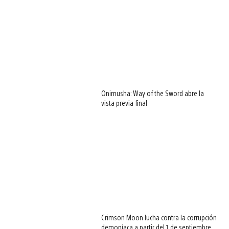
Onimusha: Way of the Sword abre la
vista previa final
Crimson Moon lucha contra la corrupción
demoníaca a partir del 1 de septiembre