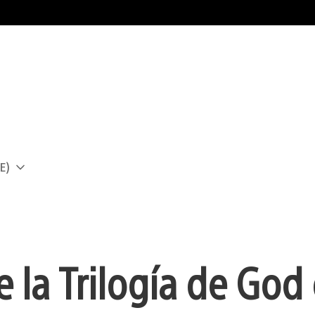
E)
a
e la Trilogía de God