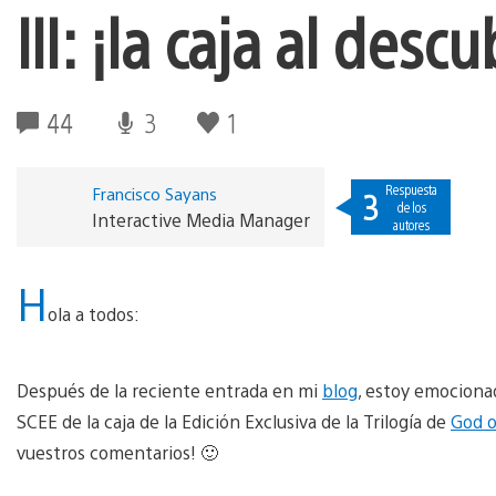
III: ¡la caja al descu
44
3
1
Respuesta
Francisco Sayans
3
de los
Interactive Media Manager
autores
H
ola a todos:
Después de la reciente entrada en mi
blog
, estoy emociona
SCEE de la caja de la Edición Exclusiva de la Trilogía de
God o
vuestros comentarios! 🙂