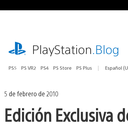
Ir
al
contenido
playstation.com
PlayStation
.Blog
PS5
PS VR2
PS4
PS Store
PS Plus
Español (U
Seleccion
Región
una
actual:
región
5 de febrero de 2010
Edición Exclusiva d