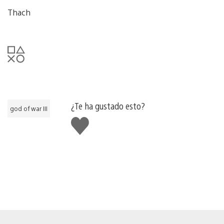
Thach
¿Te ha gustado esto?
god of war III
Me
gusta
esto