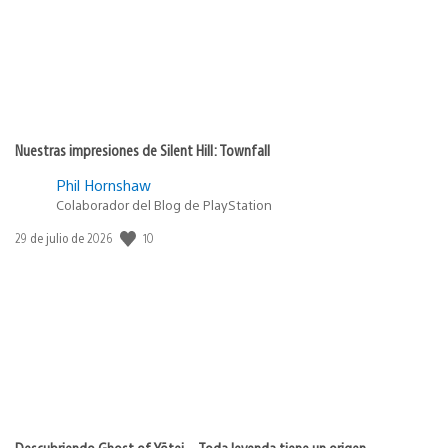
Nuestras impresiones de Silent Hill: Townfall
Phil Hornshaw
Colaborador del Blog de PlayStation
10
Fecha
29 de julio de 2026
de
publicación:
Descubriendo Ghost of Yōtei – Toda leyenda tiene un origen