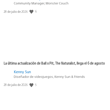
Community Manager, Monster Couch
6
Fecha
28 de julio de 2026
de
publicación:
La última actualización de Ball x Pit, The Naturalist, llega el 6 de agosto
Kenny Sun
Diseñador de videojuegos, Kenny Sun & Friends
5
Fecha
28 de julio de 2026
de
publicación: