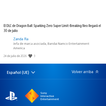
El DLC de Dragon Ball: Sparking Zero Super Limit-Breaking Neo llegará el
30 de julio
Zanda Ra
Jefa de marca asociada, Bandai Namco Entertainment
America
3
Fecha
24 de julio de 2026
de
publicación:
Volver arriba
Español (UE)
Selecciona
Región
una
actual:
región
Sony
Interactive
Entertainment