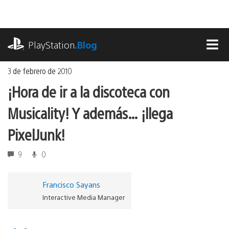
Ir
al
contenido
playstation.com
PlayStation
.Blog
MEN
3 de febrero de 2010
¡Hora de ir a la discoteca con
Musicality! Y además… ¡llega
PixelJunk!
9
0
Francisco Sayans
Interactive Media Manager