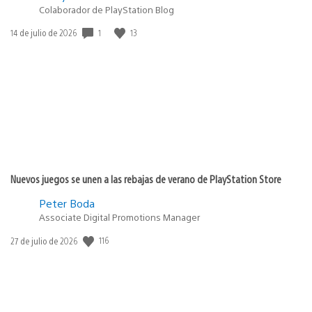
Colaborador de PlayStation Blog
1
13
Fecha
14 de julio de 2026
de
publicación:
Nuevos juegos se unen a las rebajas de verano de PlayStation Store
Peter Boda
Associate Digital Promotions Manager
116
Fecha
27 de julio de 2026
de
publicación: