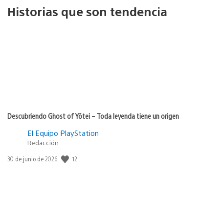
Historias que son tendencia
Descubriendo Ghost of Yōtei – Toda leyenda tiene un origen
El Equipo PlayStation
Redacción
12
Fecha
30 de junio de 2026
de
publicación: