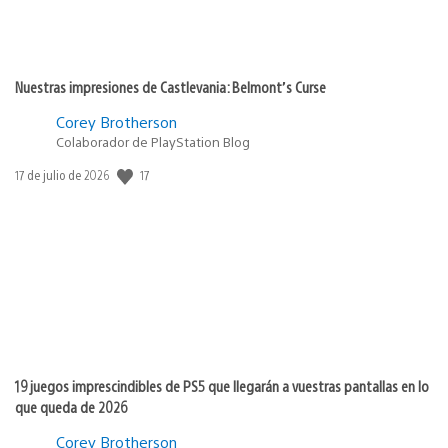
Nuestras impresiones de Castlevania: Belmont’s Curse
Corey Brotherson
Colaborador de PlayStation Blog
17
Fecha
17 de julio de 2026
de
publicación:
19 juegos imprescindibles de PS5 que llegarán a vuestras pantallas en lo
que queda de 2026
Corey Brotherson