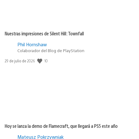
Nuestras impresiones de Silent Hill: Townfall
Phil Hornshaw
Colaborador del Blog de PlayStation
10
Fecha
29 de julio de 2026
de
publicación:
Hoy se lanza la demo de Flamecraft, que llegará a PS5 este año
Mateusz Pokrzywniak