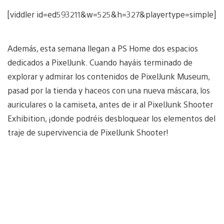
[viddler id=ed593211&w=525&h=327&playertype=simple]
Además, esta semana llegan a PS Home dos espacios
dedicados a PixelJunk. Cuando hayáis terminado de
explorar y admirar los contenidos de PixelJunk Museum,
pasad por la tienda y haceos con una nueva máscara, los
auriculares o la camiseta, antes de ir al PixelJunk Shooter
Exhibition, ¡donde podréis desbloquear los elementos del
traje de supervivencia de PixelJunk Shooter!