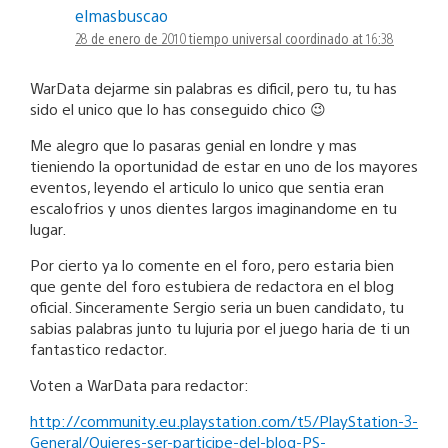
elmasbuscao
28 de enero de 2010 tiempo universal coordinado at 16:38
WarData dejarme sin palabras es dificil, pero tu, tu has
sido el unico que lo has conseguido chico 😉
Me alegro que lo pasaras genial en londre y mas
tieniendo la oportunidad de estar en uno de los mayores
eventos, leyendo el articulo lo unico que sentia eran
escalofrios y unos dientes largos imaginandome en tu
lugar.
Por cierto ya lo comente en el foro, pero estaria bien
que gente del foro estubiera de redactora en el blog
oficial. Sinceramente Sergio seria un buen candidato, tu
sabias palabras junto tu lujuria por el juego haria de ti un
fantastico redactor.
Voten a WarData para redactor:
http://community.eu.playstation.com/t5/PlayStation-3-
General/Quieres-ser-participe-del-blog-PS-