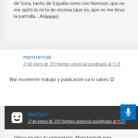
de Sony, tanto de España como con Huntson, que no
me quitó la vista de encima (que no, que no me llevo
la pantalla…AJajajaja)
monstertrak
27 de enero de 2010 tiempo universal coordinado at 15:01
War excelente trabajo y publicación ya lo sabes 😉
WarData
27 de enero de 2010 tiempo universal coordinado at 15:57
Valoro mucho tu comentario, Monstertrak eres