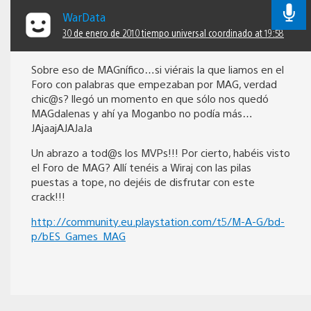
WarData
30 de enero de 2010 tiempo universal coordinado at 19:58
Sobre eso de MAGnífico…si viérais la que liamos en el
Foro con palabras que empezaban por MAG, verdad
chic@s? llegó un momento en que sólo nos quedó
MAGdalenas y ahí ya Moganbo no podía más…
JAjaajAJAJaJa
Un abrazo a tod@s los MVPs!!! Por cierto, habéis visto
el Foro de MAG? Allí tenéis a Wiraj con las pilas
puestas a tope, no dejéis de disfrutar con este
crack!!!
http://community.eu.playstation.com/t5/M-A-G/bd-
p/bES_Games_MAG