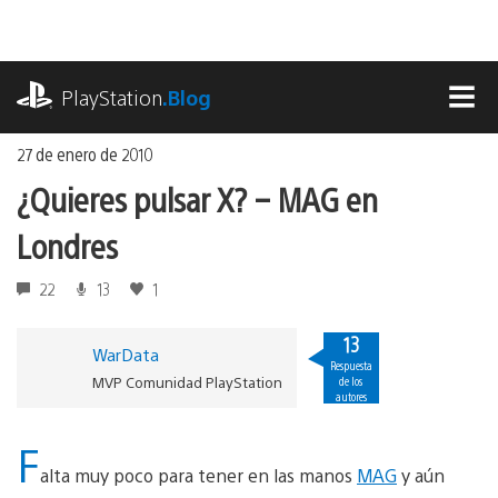
Ir
al
contenido
playstation.com
PlayStation
.Blog
MEN
27 de enero de 2010
¿Quieres pulsar X? – MAG en
Londres
22
13
1
13
WarData
Respuesta
MVP Comunidad PlayStation
de los
autores
F
alta muy poco para tener en las manos
MAG
y aún