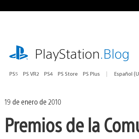
Ir
al
contenido
playstation.com
PlayStation
.Blog
PS5
PS VR2
PS4
PS Store
PS Plus
Español (U
Seleccion
Región
una
actual:
región
19 de enero de 2010
Premios de la Com