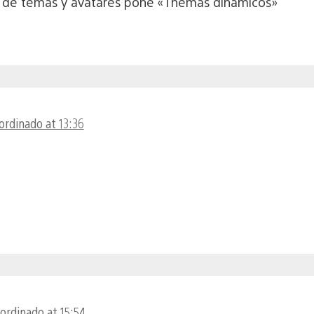
ion de temas y avatares pone «Themas dinamicos»
ordinado at 13:36
ordinado at 15:54