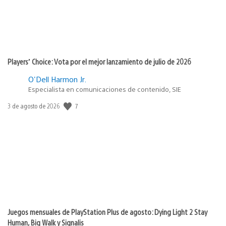
Players’ Choice: Vota por el mejor lanzamiento de julio de 2026
O'Dell Harmon Jr.
Especialista en comunicaciones de contenido, SIE
7
Fecha
3 de agosto de 2026
de
publicación:
Juegos mensuales de PlayStation Plus de agosto: Dying Light 2 Stay
Human, Big Walk y Signalis