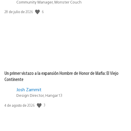
Community Manager, Monster Couch
6
Fecha
28 de julio de 2026
de
publicación:
Un primer vistazo a la expansión Hombre de Honor de Mafia: El Viejo
Continente
Josh Zammit
Design Director, Hangar 13
3
Fecha
4 de agosto de 2026
de
publicación: