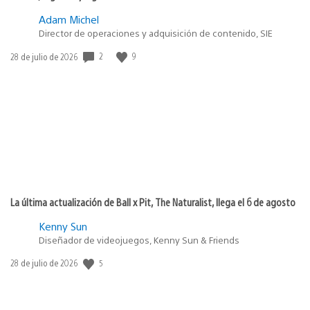
Adam Michel
Director de operaciones y adquisición de contenido, SIE
2
9
Fecha
28 de julio de 2026
de
publicación:
La última actualización de Ball x Pit, The Naturalist, llega el 6 de agosto
Kenny Sun
Diseñador de videojuegos, Kenny Sun & Friends
5
Fecha
28 de julio de 2026
de
publicación: