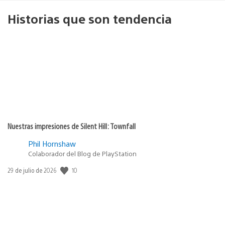
Historias que son tendencia
Nuestras impresiones de Silent Hill: Townfall
Phil Hornshaw
Colaborador del Blog de PlayStation
10
Fecha
29 de julio de 2026
de
publicación: