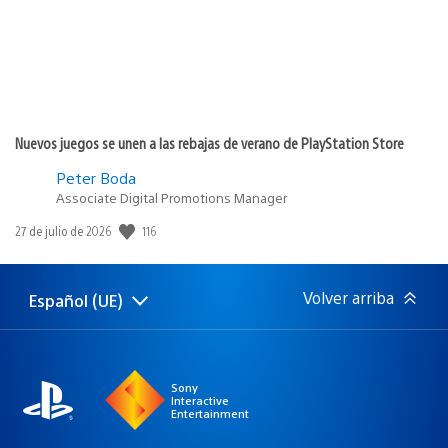
Nuevos juegos se unen a las rebajas de verano de PlayStation Store
Peter Boda
Associate Digital Promotions Manager
116
Fecha
27 de julio de 2026
de
publicación:
Volver arriba
Español (UE)
Selecciona
Región
una
actual:
región
Sony
Interactive
Entertainment