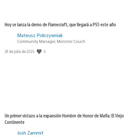
Hoy se lanza la demo de Flamecraft, que llegará a PS5 este año
Mateusz Pokrzywniak
Community Manager, Monster Couch
6
Fecha
28 de julio de 2026
de
publicación:
Un primer vistazo a la expansión Hombre de Honor de Mafia: El Viejo
Continente
Josh Zammit