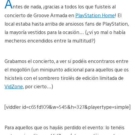
A
ntes de nada, ¡gracias a todos los que fuisteis al
concierto de Groove Armada en
PlayStation Home
! El
local estaba hasta arriba de ansiosos fans de PlayStation,
la mayoría vestidos para la ocasión… (¿vi yo mal o había
mecheros encendidos entre la multitud?)
Grabamos el concierto, a ver si podéis encontraros entre
el mogollón (un minipunto adicional para aquellos que os
hicisteis con el sombrero tirolés de edición limitada de
VidZone
, por cierto…)
[viddler id=c65fd109&w=545&h=327&playertype=simple]
Para aquellos que os hayáis perdido el evento: lo tenéis