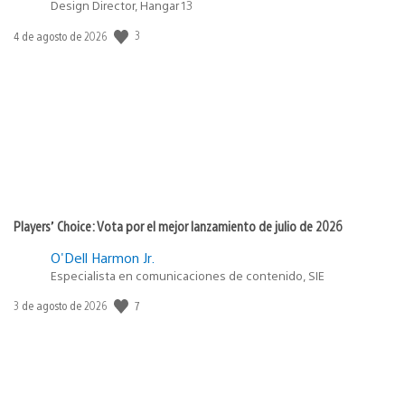
Design Director, Hangar 13
3
Fecha
4 de agosto de 2026
de
publicación:
Players’ Choice: Vota por el mejor lanzamiento de julio de 2026
O'Dell Harmon Jr.
Especialista en comunicaciones de contenido, SIE
7
Fecha
3 de agosto de 2026
de
publicación: