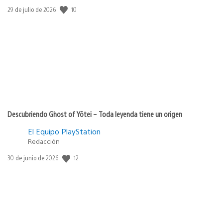
10
Fecha
29 de julio de 2026
de
publicación:
Descubriendo Ghost of Yōtei – Toda leyenda tiene un origen
El Equipo PlayStation
Redacción
12
Fecha
30 de junio de 2026
de
publicación: