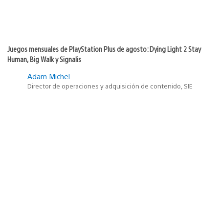
Juegos mensuales de PlayStation Plus de agosto: Dying Light 2 Stay
Human, Big Walk y Signalis
Adam Michel
Director de operaciones y adquisición de contenido, SIE
2
9
Fecha
28 de julio de 2026
de
publicación:
La última actualización de Ball x Pit, The Naturalist, llega el 6 de agosto