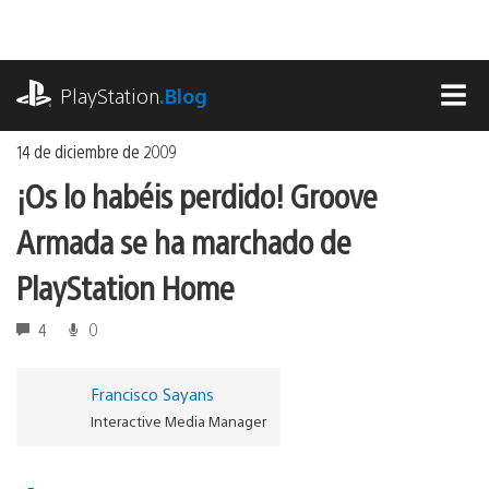
Ir
al
contenido
playstation.com
PlayStation
.Blog
MEN
14 de diciembre de 2009
¡Os lo habéis perdido! Groove
Armada se ha marchado de
PlayStation Home
4
0
Francisco Sayans
Interactive Media Manager