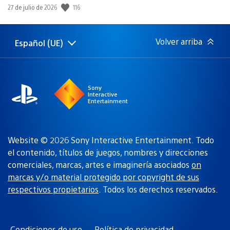
116
Fecha
27 de julio de 2026
de
publicación:
Volver arriba
Español (UE)
Selecciona
Región
una
actual:
región
Sony
Interactive
Entertainment
Website © 2026 Sony Interactive Entertainment. Todo
el contenido, títulos de juegos, nombres y direcciones
comerciales, marcas, artes e imaginería asociados
on
marcas y/o material protegido por copyright de sus
respectivos propietarios
. Todos los derechos reservados.
Condiciones de uso
Política de privacidad