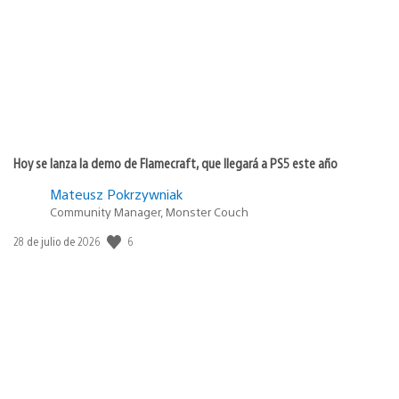
publicación:
Hoy se lanza la demo de Flamecraft, que llegará a PS5 este año
Mateusz Pokrzywniak
Community Manager, Monster Couch
6
Fecha
28 de julio de 2026
de
publicación: