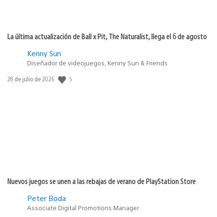
La última actualización de Ball x Pit, The Naturalist, llega el 6 de agosto
Kenny Sun
Diseñador de videojuegos, Kenny Sun & Friends
5
Fecha
28 de julio de 2026
de
publicación:
Nuevos juegos se unen a las rebajas de verano de PlayStation Store
Peter Boda
Associate Digital Promotions Manager