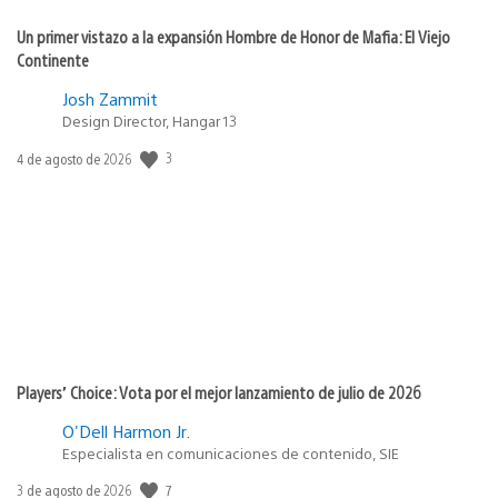
Un primer vistazo a la expansión Hombre de Honor de Mafia: El Viejo
Continente
Josh Zammit
Design Director, Hangar 13
3
Fecha
4 de agosto de 2026
de
publicación:
Players’ Choice: Vota por el mejor lanzamiento de julio de 2026
O'Dell Harmon Jr.
Especialista en comunicaciones de contenido, SIE
7
Fecha
3 de agosto de 2026