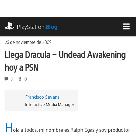
Ir
al
contenido
playstation.com
PlayStation
.Blog
MEN
26 de noviembre de 2009
Llega Dracula – Undead Awakening
hoy a PSN
3
0
Francisco Sayans
Interactive Media Manager
H
ola a todos, mi nombre es Ralph Egas y soy productor