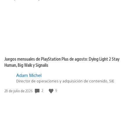
de
publicación:
Juegos mensuales de PlayStation Plus de agosto: Dying Light 2 Stay
Human, Big Walk y Signalis
Adam Michel
Director de operaciones y adquisición de contenido, SIE
2
9
Fecha
28 de julio de 2026
de
publicación: