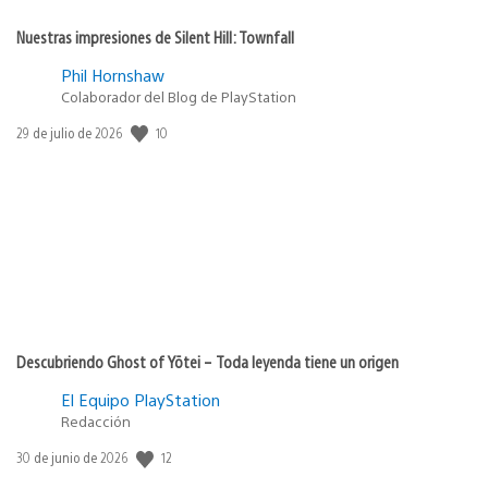
Nuestras impresiones de Silent Hill: Townfall
Phil Hornshaw
Colaborador del Blog de PlayStation
10
Fecha
29 de julio de 2026
de
publicación:
Descubriendo Ghost of Yōtei – Toda leyenda tiene un origen
El Equipo PlayStation
Redacción
12
Fecha
30 de junio de 2026
de