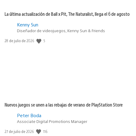
La última actualización de Ball x Pit, The Naturalist, llega el 6 de agosto
Kenny Sun
Diseñador de videojuegos, Kenny Sun & Friends
5
Fecha
28 de julio de 2026
de
publicación:
Nuevos juegos se unen a las rebajas de verano de PlayStation Store
Peter Boda
Associate Digital Promotions Manager
116
Fecha
27 de julio de 2026