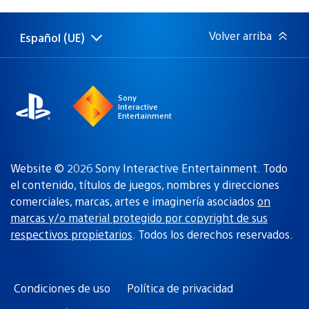
de
publicación:
Volver arriba
Español (UE)
Selecciona
Región
una
actual:
región
Sony
Interactive
Entertainment
Website © 2026 Sony Interactive Entertainment. Todo
el contenido, títulos de juegos, nombres y direcciones
comerciales, marcas, artes e imaginería asociados
on
marcas y/o material protegido por copyright de sus
respectivos propietarios
. Todos los derechos reservados.
Condiciones de uso
Política de privacidad