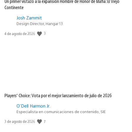
Un primer vistazo a la expansión Hombre de Honor de Mafia: El Viejo
Continente
Josh Zammit
Design Director, Hangar 13
3
Fecha
4 de agosto de 2026
de
publicación:
Players’ Choice: Vota por el mejor lanzamiento de julio de 2026
O'Dell Harmon Jr.
Especialista en comunicaciones de contenido, SIE
7
Fecha
3 de agosto de 2026
de
publicación: