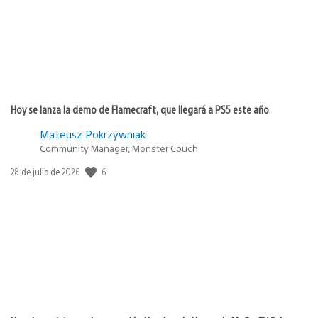
Hoy se lanza la demo de Flamecraft, que llegará a PS5 este año
Mateusz Pokrzywniak
Community Manager, Monster Couch
6
Fecha
28 de julio de 2026
de
publicación: