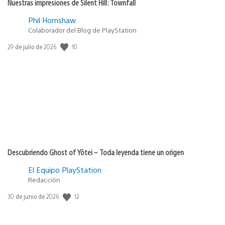
Nuestras impresiones de Silent Hill: Townfall
Phil Hornshaw
Colaborador del Blog de PlayStation
10
Fecha
29 de julio de 2026
de
publicación:
Descubriendo Ghost of Yōtei – Toda leyenda tiene un origen
El Equipo PlayStation
Redacción
12
Fecha
30 de junio de 2026
de
publicación: