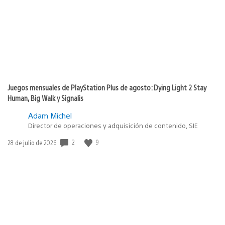
Juegos mensuales de PlayStation Plus de agosto: Dying Light 2 Stay
Human, Big Walk y Signalis
Adam Michel
Director de operaciones y adquisición de contenido, SIE
2
9
Fecha
28 de julio de 2026
de
publicación: