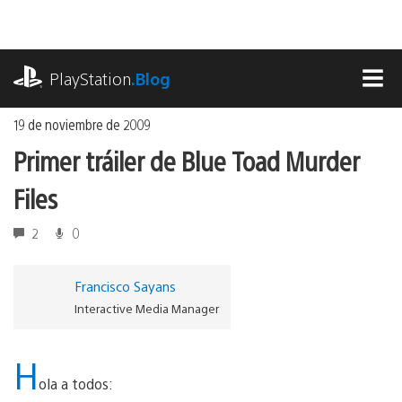
Ir
al
contenido
playstation.com
PlayStation
.Blog
MEN
19 de noviembre de 2009
Primer tráiler de Blue Toad Murder
Files
2
0
Francisco Sayans
Interactive Media Manager
H
ola a todos: