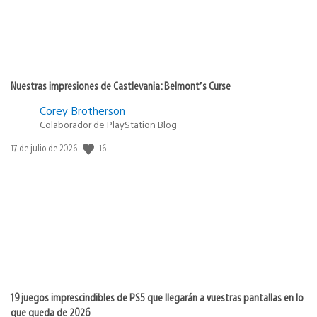
Nuestras impresiones de Castlevania: Belmont’s Curse
Corey Brotherson
Colaborador de PlayStation Blog
16
Fecha
17 de julio de 2026
de
publicación:
19 juegos imprescindibles de PS5 que llegarán a vuestras pantallas en lo
que queda de 2026