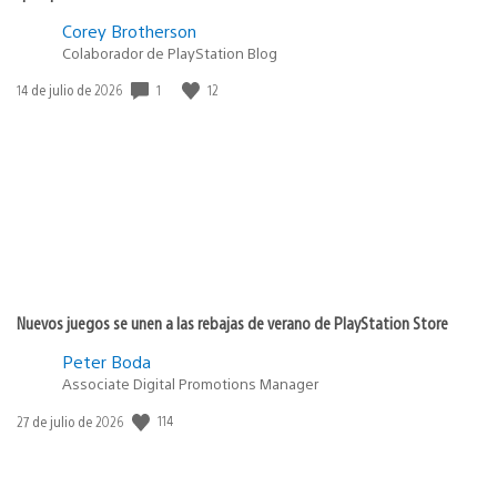
Corey Brotherson
Colaborador de PlayStation Blog
1
12
Fecha
14 de julio de 2026
de
publicación:
Nuevos juegos se unen a las rebajas de verano de PlayStation Store
Peter Boda
Associate Digital Promotions Manager
114
Fecha
27 de julio de 2026
de
publicación: