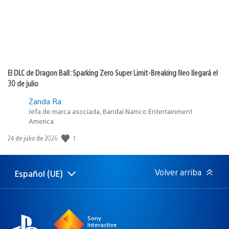
El DLC de Dragon Ball: Sparking Zero Super Limit-Breaking Neo llegará el
30 de julio
Zanda Ra
Jefa de marca asociada, Bandai Namco Entertainment
America
1
Fecha
24 de julio de 2026
de
publicación:
Volver arriba
Español (UE)
Selecciona
Región
una
actual:
región
Sony
Interactive