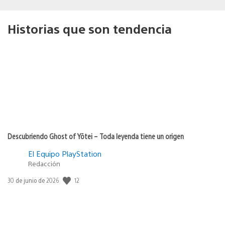
Historias que son tendencia
Descubriendo Ghost of Yōtei – Toda leyenda tiene un origen
El Equipo PlayStation
Redacción
12
Fecha
30 de junio de 2026
de
publicación: