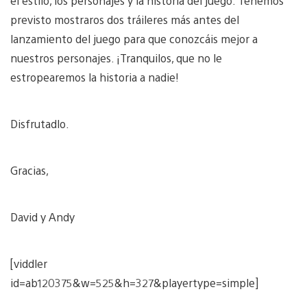
el estilo, los personajes y la historia del juego. Tenemos
previsto mostraros dos tráileres más antes del
lanzamiento del juego para que conozcáis mejor a
nuestros personajes. ¡Tranquilos, que no le
estropearemos la historia a nadie!
Disfrutadlo.
Gracias,
David y Andy
[viddler
id=ab120375&w=525&h=327&playertype=simple]