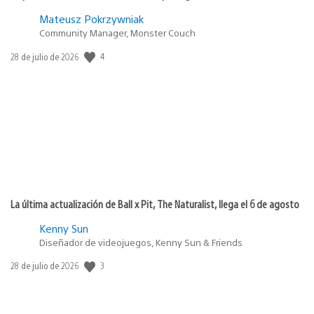
Mateusz Pokrzywniak
Community Manager, Monster Couch
4
Fecha
28 de julio de 2026
de
publicación:
La última actualización de Ball x Pit, The Naturalist, llega el 6 de agosto
Kenny Sun
Diseñador de videojuegos, Kenny Sun & Friends
3
Fecha
28 de julio de 2026
de
publicación: